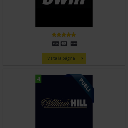
Visita la página
4