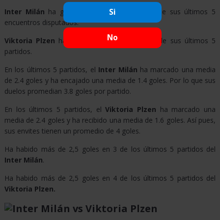
Si
Inter Milán
ha ganado 4 y ha empatado 1 de sus últimos 5
encuentros disputados.
No
Viktoria Plzen
ha ganado 3 y ha perdido 2 de sus últimos 5
partidos.
En los últimos 5 partidos, el
Inter Milán
ha marcado una media
de 2.4 goles y ha encajado una media de 1.4 goles. Por lo que sus
duelos promedian 3.8 goles por partido.
En los últimos 5 partidos, el
Viktoria Plzen
ha marcado una
media de 2.4 goles y ha recibido una media de 1.6 goles. Así pues,
sus envites tienen un promedio de 4 goles.
Ha habido más de 2,5 goles en 3 de los últimos 5 partidos del
Inter Milán
.
Ha habido más de 2,5 goles en 4 de los últimos 5 partidos del
Viktoria Plzen
.