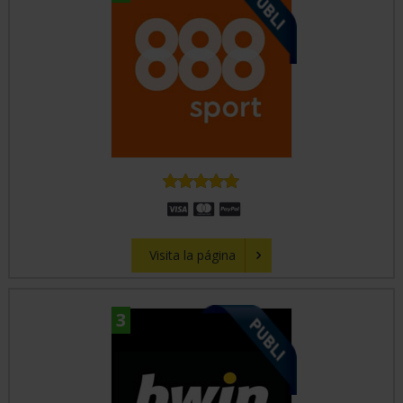
CICLISMO
F1
FÚTBOL
MOTO
GP
Visita la página
TENIS
3