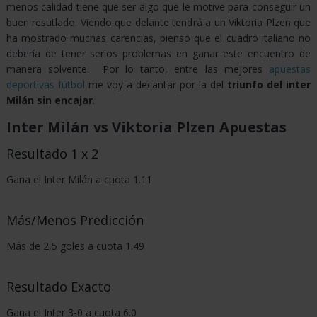
menos calidad tiene que ser algo que le motive para conseguir un
buen resutlado. Viendo que delante tendrá a un Viktoria Plzen que
ha mostrado muchas carencias, pienso que el cuadro italiano no
debería de tener serios problemas en ganar este encuentro de
manera solvente. Por lo tanto, entre las mejores
apuestas
deportivas fútbol
me voy a decantar por la del
triunfo del inter
Milán sin encajar
.
Inter Milán vs Viktoria Plzen
Apuestas
Resultado 1 x 2
Gana el Inter Milán a cuota 1.11
Más/Menos Predicción
Más de 2,5 goles a cuota 1.49
Resultado Exacto
Gana el Inter 3-0 a cuota 6.0