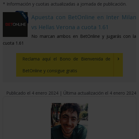
* Información y cuotas actualizadas a jornada de publicación.
Apuesta con BetOnline en Inter Milan
vs Hellas Verona a cuota 1.61
No marcan ambos en BetOnline y jugarás con la
cuota 1.61
Reclama aquí el Bono de Bienvenida de
BetOnline y consigue gratis
Publicado el 4 enero 2024 | Última actualización el 4 enero 2024