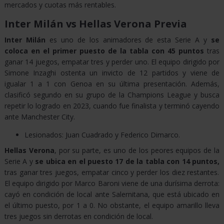
mercados y cuotas más rentables.
Inter Milán vs Hellas Verona Previa
Inter Milán
es uno de los animadores de esta Serie A y
se
coloca en el primer puesto de la tabla con 45 puntos
tras
ganar 14 juegos, empatar tres y perder uno. El equipo dirigido por
Simone Inzaghi
ostenta un invicto de 12 partidos y viene de
igualar 1 a 1 con Genoa en su última presentación. Además,
clasificó segundo en su grupo de la Champions League y busca
repetir lo logrado en 2023, cuando fue finalista y terminó cayendo
ante Manchester City.
Lesionados: Juan Cuadrado y Federico Dimarco.
Hellas Verona
, por su parte, es uno de los peores equipos de la
Serie A y
se ubica en el puesto 17 de la tabla con 14 puntos,
tras ganar tres juegos, empatar cinco y perder los diez restantes.
El equipo dirigido por Marco Baroni viene de una durísima derrota:
cayó en condición de local ante Salernitana, que está ubicado en
el último puesto, por 1 a 0. No obstante, el equipo amarillo lleva
tres juegos sin derrotas en condición de local.