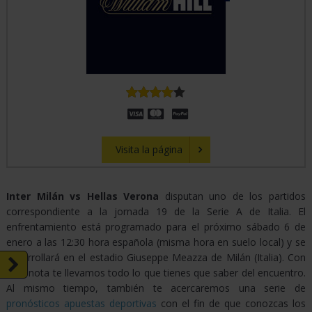
Visita la página
Inter Milán vs Hellas Verona
disputan uno de los partidos
correspondiente a la jornada 19 de la Serie A de Italia. El
enfrentamiento está programado para el próximo sábado 6 de
enero a las 12:30 hora española (misma hora en suelo local) y se
desarrollará en el estadio Giuseppe Meazza de Milán (Italia). Con
esta nota te llevamos todo lo que tienes que saber del encuentro.
Al mismo tiempo, también te acercaremos una serie de
pronósticos apuestas deportivas
con el fin de que conozcas los