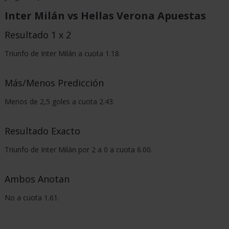
Inter Milán vs Hellas Verona Apuestas
Resultado 1 x 2
Triunfo de Inter Milán a cuota 1.18.
Más/Menos Predicción
Menos de 2,5 goles a cuota 2.43.
Resultado Exacto
Triunfo de Inter Milán por 2 a 0 a cuota 6.00.
Ambos Anotan
No a cuota 1.61.