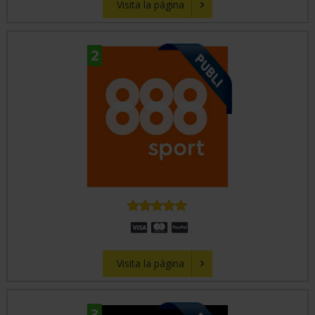
Visita la página
CICLISMO
2
F1
FÚTBOL
MOTO
GP
TENIS
Visita la página
3