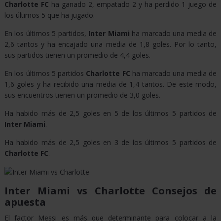
Charlotte FC
ha ganado 2, empatado 2 y ha perdido 1 juego de
los últimos 5 que ha jugado.
En los últimos 5 partidos,
Inter Miami
ha marcado una media de
2,6 tantos y ha encajado una media de 1,8 goles. Por lo tanto,
sus partidos tienen un promedio de 4,4 goles.
En los últimos 5 partidos
Charlotte FC
ha marcado una media de
1,6 goles y ha recibido una media de 1,4 tantos. De este modo,
sus encuentros tienen un promedio de 3,0 goles.
Ha habido más de 2,5 goles en 5 de los últimos 5 partidos de
Inter Miami
.
Ha habido más de 2,5 goles en 3 de los últimos 5 partidos de
Charlotte FC
.
Inter Miami vs Charlotte
Consejos de
apuesta
El factor Messi es más que determinante para colocar a la