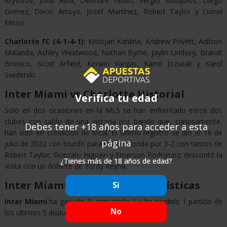
Kryvtsov, Jordi Alba, DeAndre Yedlin, Sergio Busquets, Diego
Gomez, Dixon Arroyo, Josef Martínez, Robert Taylor y Lionel
Messi.
Charlotte FC (4-1-4-1):
Kristijan Kahlina, Andrew Privett, Adilson
Malanda, Ashley Westwood, Nathan Byrne, Jaylin Lindsey, Brandt
Bronico, Scott Arfield, Kerwin Vargas, Kamil Jozwiak y Karol
Swiderski.
Inter Miami vs Charlotte Historial
Verifica tu edad
Solo en dos ocasiones en la MLS se han enfrentado estos dos
clubes con saldo de una victoria por bando que, curiosamente,
Debes tener +18 años para acceder a esta
han sido en condición de local. El último registro se dio el 16 de
página
julio de 2022 con triunfo para los de Florida por 3-2 con tantos de
Robert Taylor, Gonzalo Higuaín y Emerson Rodríguez; descontó la
¿Tienes más de 18 años de edad?
visita con un doblete de Yordy Reyna.
Inter Miami vs Charlotte Estadísticas
Si
Inter Miami
ha ganado 3, empatado 1 y ha perdido 1 partido de
No
los últimos 5 disputados.