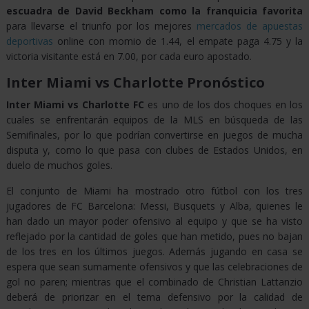
escuadra de David Beckham como la franquicia favorita
para llevarse el triunfo por los mejores
mercados de apuestas
deportivas
online con momio de 1.44, el empate paga 4.75 y la
victoria visitante está en 7.00, por cada euro apostado.
Inter Miami vs Charlotte Pronóstico
Inter Miami vs Charlotte FC
es uno de los dos choques en los
cuales se enfrentarán equipos de la MLS en búsqueda de las
Semifinales, por lo que podrían convertirse en juegos de mucha
disputa y, como lo que pasa con clubes de Estados Unidos, en
duelo de muchos goles.
El conjunto de Miami ha mostrado otro fútbol con los tres
jugadores de FC Barcelona: Messi, Busquets y Alba, quienes le
han dado un mayor poder ofensivo al equipo y que se ha visto
reflejado por la cantidad de goles que han metido, pues no bajan
de los tres en los últimos juegos. Además jugando en casa se
espera que sean sumamente ofensivos y que las celebraciones de
gol no paren; mientras que el combinado de Christian Lattanzio
deberá de priorizar en el tema defensivo por la calidad de