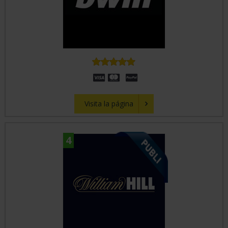
Visita la página
4