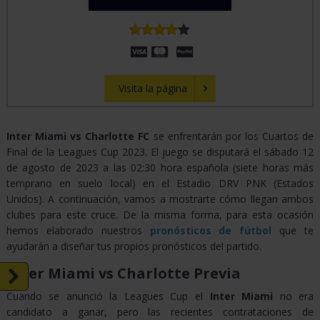
Visita la página
Inter Miami vs Charlotte FC
se enfrentarán por los Cuartos de
Final de la Leagues Cup 2023. El juego se disputará el sábado 12
de agosto de 2023 a las 02:30 hora española (siete horas más
temprano en suelo local) en el Estadio DRV PNK (Estados
Unidos). A continuación, vamos a mostrarte cómo llegan ambos
clubes para este cruce. De la misma forma, para esta ocasión
hemos elaborado nuestros
pronósticos de fútbol
que te
ayudarán a diseñar tus propios pronósticos del partido.
Inter Miami vs Charlotte Previa
Cuando se anunció la Leagues Cup el
Inter Miami
no era
candidato a ganar, pero las recientes contrataciones de