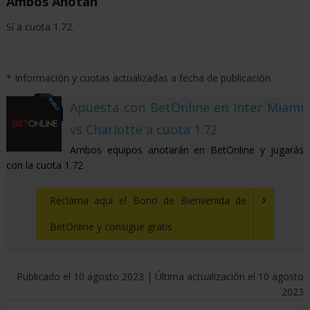
Ambos Anotan
Sí a cuota 1.72.
* Información y cuotas actualizadas a fecha de publicación.
Apuesta con BetOnline en Inter Miami
vs Charlotte a cuota 1.72
Ambos equipos anotarán en BetOnline y jugarás
con la cuota 1.72
Reclama aquí el Bono de Bienvenida de
BetOnline y consigue gratis
Publicado el 10 agosto 2023 | Última actualización el 10 agosto
2023