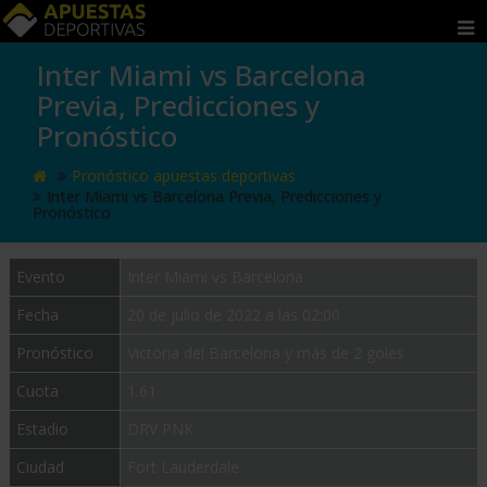
Inter Miami vs Barcelona
APUESTAS
Previa, Predicciones y
POR
Pronóstico
PAÍS
Pronóstico apuestas deportivas
Inter Miami vs Barcelona Previa, Predicciones y
MÉXICO
Pronóstico
PERÚ
Evento
Inter Miami vs Barcelona
ECUADOR
Fecha
20 de julio de 2022 a las 02:00
COLOMBIA
Pronóstico
Victoria del Barcelona y más de 2 goles
ARGENTINA
Cuota
1.61
CHILE
Estadio
DRV PNK
URUGUAY
Ciudad
Fort Lauderdale
ESTADOS