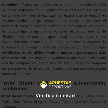
Barcelona
afronta su segundo partido de pretemporada después
de haber empatado en su debut ante el débil Olot 1-1. Bien es
cierto que Xavi Hernández, que no estará con el equipo en
Estados Unidos por problemas con su visado, puso sobre el
terreno de juego a muchos canteranos, pero aun así resultó ser
un partido algo decepcionante. Así pues, el partido ante los de
Florida puede ser una gran oportunidad para que piezas claves
vayan sumando minutos y el Barça comience a engrasar la
maquinaria como equipo. Además, servirá como piedra de toque
del
Clásico frente al Real Madrid, que se jugará cuatro días
más tarde en Las Vegas
. Lewandowski, que ya está en Miami
con sus compañeros, podría debutar con el conjunto blaugrana
en este partido. En el caso de hacerlo, todo apunta a que jugaría
unos pocos minutos.
Inter Miami vs Barcelona Alineaciones
probables
Verifica tu edad
Inter de Miami (4-2-3-1):
Drake Callender, McVey, Sailor, Lowe,
Yedlin, Jean Mota, Gregore, Robert Taylor, Vassilev, Pozuelo y
Leonardo Campana.