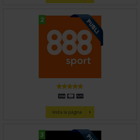
CICLISMO
2
F1
FÚTBOL
MOTO
GP
TENIS
Visita la página
3