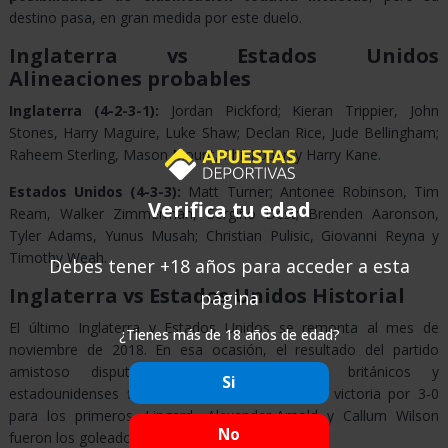
destino pasa, en gran medida por este duelo.
Inglaterra vs Estados Unidos
Alineaciones probables
Inglaterra
(4-2-3-1):
Jordan Pickford; Kieran Trippier, John
Stones, Harry Maguire, Luke Shaw; Declan Rice, Jude Bellingham;
Raheem Sterling, Mason Mount, Phil Foden y Harry Kane.
Estados Unidos
(4-3-3):
Matt Turner; Antonee Robinson, Tim
Verifica tu edad
Ream, Walker Zimmerman, Sergiño Dest; Brenden Aaronson,
Tyler Adams, Yunus Musah; Christian Pulisic, Giovanni Reyna y
Timothy Weah.
Debes tener +18 años para acceder a esta
Inglaterra vs Estados Unidos Historial
página
El último Inglaterra v Estados Unidos se remonta al mes de
¿Tienes más de 18 años de edad?
noviembre de 2018. En esa ocasión, el resultado del partido
amistoso disputado en Wembley entre británicos y
Si
estadounidenses finalizó con una contundente victoria por 3-0
para los primeros. Lingard, Alexander-Arnold y Callum Wilson
No
fueron los goleadores de los three lions.