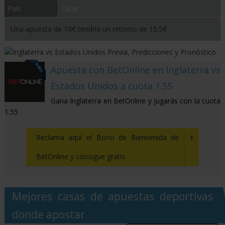
País
UNIDOS
Catar
Una apuesta de 10€ tendría un retorno de 15.5€
ENLACES
DE
Apuesta con BetOnline en Inglaterra vs
INTERÉS
Estados Unidos a cuota 1.55
Gana Inglaterra en BetOnline y jugarás con la cuota
CASAS
1.55
APUESTAS
Reclama aquí el Bono de Bienvenida de
DEPORTIVAS
BetOnline y consigue gratis
CASINOS
Mejores casas de apuestas deportivas
ESPORTS
donde apostar