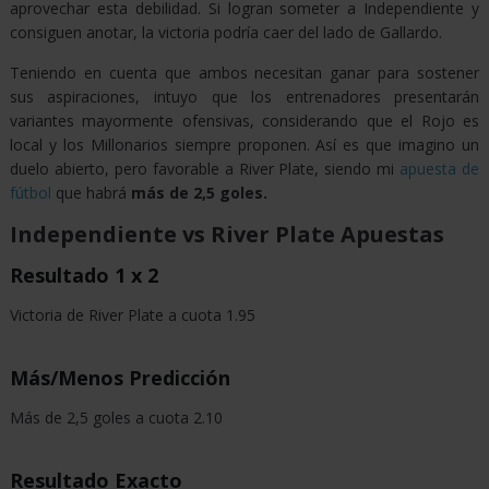
aprovechar esta debilidad. Si logran someter a Independiente y
consiguen anotar, la victoria podría caer del lado de Gallardo.
Teniendo en cuenta que ambos necesitan ganar para sostener
sus aspiraciones, intuyo que los entrenadores presentarán
variantes mayormente ofensivas, considerando que el Rojo es
local y los Millonarios siempre proponen. Así es que imagino un
duelo abierto, pero favorable a River Plate, siendo mi
apuesta de
fútbol
que habrá
más de 2,5 goles.
Independiente vs River Plate Apuestas
Resultado 1 x 2
Victoria de River Plate a cuota 1.95
Más/Menos Predicción
Más de 2,5 goles a cuota 2.10
Resultado Exacto