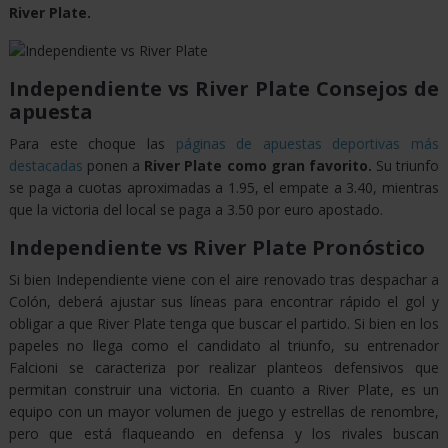
River Plate.
Independiente vs River Plate Consejos de
apuesta
Para este choque las
páginas de apuestas deportivas más
destacadas
ponen a
River Plate como gran favorito.
Su triunfo
se paga a cuotas aproximadas a 1.95, el empate a 3.40, mientras
que la victoria del local se paga a 3.50 por euro apostado.
Independiente vs River Plate Pronóstico
Si bien Independiente viene con el aire renovado tras despachar a
Colón, deberá ajustar sus líneas para encontrar rápido el gol y
obligar a que River Plate tenga que buscar el partido. Si bien en los
papeles no llega como el candidato al triunfo, su entrenador
Falcioni se caracteriza por realizar planteos defensivos que
permitan construir una victoria. En cuanto a River Plate, es un
equipo con un mayor volumen de juego y estrellas de renombre,
pero que está flaqueando en defensa y los rivales buscan