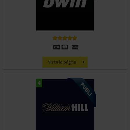
Visita la página
4