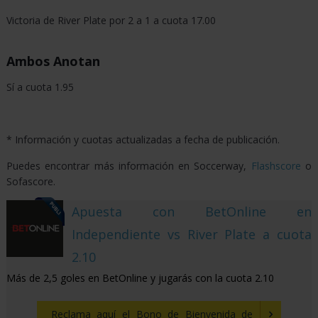
Victoria de River Plate por 2 a 1 a cuota 17.00
Ambos Anotan
Sí a cuota 1.95
* Información y cuotas actualizadas a fecha de publicación.
Puedes encontrar más información en Soccerway,
Flashscore
o
Sofascore.
Apuesta con BetOnline en
Independiente vs River Plate a cuota
2.10
Más de 2,5 goles en BetOnline y jugarás con la cuota 2.10
Reclama aquí el Bono de Bienvenida de