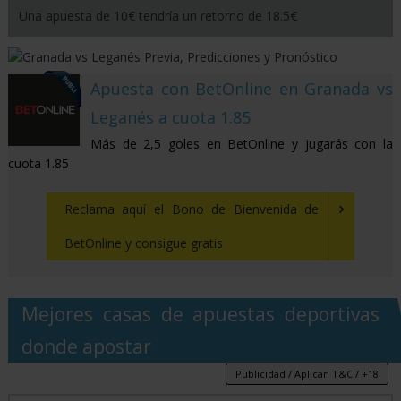
UNIDOS
Una apuesta de 10€ tendría un retorno de 18.5€
ENLACES
Apuesta con BetOnline en Granada vs
DE
Leganés a cuota 1.85
INTERÉS
Más de 2,5 goles en BetOnline y jugarás con la
cuota 1.85
CASAS
Reclama aquí el Bono de Bienvenida de
APUESTAS
BetOnline y consigue gratis
DEPORTIVAS
Mejores casas de apuestas deportivas
CASINOS
donde apostar
ESPORTS
Publicidad / Aplican T&C / +18