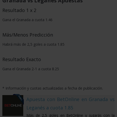
Granada vs Leganés Apuestas
Resultado 1 x 2
Gana el Granada a cuota 1.46
Más/Menos Predicción
Habrá más de 2,5 goles a cuota 1.85
Resultado Exacto
Gana el Granada 2-1 a cuota 8.25
* Información y cuotas actualizadas a fecha de publicación.
Apuesta con BetOnline en Granada vs
Leganés a cuota 1.85
Más de 2,5 goles en BetOnline y jugarás con la