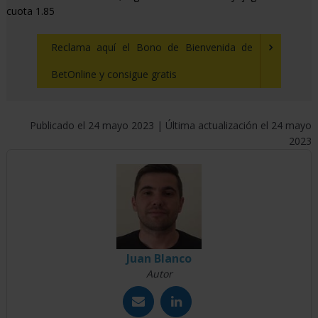
cuota 1.85
Reclama aquí el Bono de Bienvenida de
BetOnline y consigue gratis
Publicado el 24 mayo 2023 | Última actualización el 24 mayo
2023
Juan Blanco
Autor