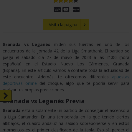
Visita la página
Granada vs Leganés
miden sus fuerzas en uno de los
encuentros de la jornada 42 de la Liga Smartbank. El partido se
juega el sábado día 27 de mayo de 2023 a las 21:00 (hora
española) en el Estadio Nuevo Los Cármenes, Granada
(España). En este artículo vamos a contarte toda la actualidad de
este encuentro. Además, te ofrecemos diferentes
apuestas
deportivas online
del choque, algo que te podría servir para
realizar tus propias predicciones
Granada vs Leganés Previa
Granada
está a solamente un partido de conseguir el ascenso a
la Liga Santander. En una temporada en la que tenido ciertos
altibajos, el cuadro andaluz ha sabido sobreponerse y en estos
momentos es el primer clasificado de la tabla. Eso sí, perder el