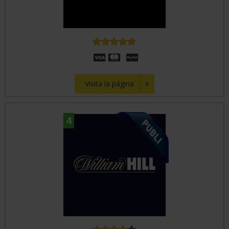
Visita la página
4