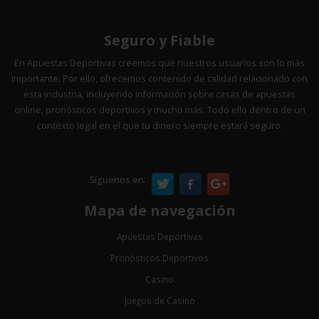
Seguro y Fiable
En Apuestas Deportivas creemos que nuestros usuarios son lo más
importante. Por ello, ofrecemos contenido de calidad relacionado con
esta industria, incluyendo información sobre casas de apuestas
online, pronósticos deportivos y mucho más. Todo ello dentro de un
contexto legal en el que tu dinero siempre estará seguro.
Síguenos en:
Mapa de navegación
Apuestas Deportivas
Pronósticos Deportivos
Casino
Juegos de Casino