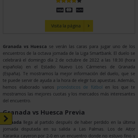
Visita la página
Granada vs Huesca
se verán las caras para jugar uno de los
encuentros de la octava jornada de la Liga Smartbank. El duelo se
celebrará el domingo día 2 de octubre de 2022 a las 18:30 (hora
española) en el Estadio Nuevo Los Cármenes de Granada
(España).
Te mostramos la mejor
información del duelo, que se
te puede servir de ayuda a la hora de elegir tus apuestas. Además,
hemos elaborado varios
pronósticos de fútbol
en los que te
mostramos las mejores cuotas y los mercados más interesantes
del encuentro.
Granada vs Huesca
Previa
Granada
llega al partido después de haber perdido en la última
jornada disputada en su salida a Las Palmas. Los de Aitor
Karanka cayeron por 2-0 en un encuentro donde no estuvo fino y