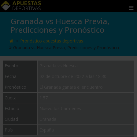
Granada vs Huesca Previa,
APUESTAS
Predicciones y Pronóstico
POR
Pronóstico apuestas deportivas
PAÍS
Granada vs Huesca Previa, Predicciones y Pronóstico
MÉXICO
Evento
Granada vs Huesca
PERÚ
Fecha
02 de octubre de 2022 a las 18:30
ECUADOR
Pronóstico
El Granada ganará el enciuentro
COLOMBIA
Cuota
1.57
ARGENTINA
Estadio
Nuevo los Cármenes
CHILE
Ciudad
Granada
URUGUAY
País
España
ESTADOS