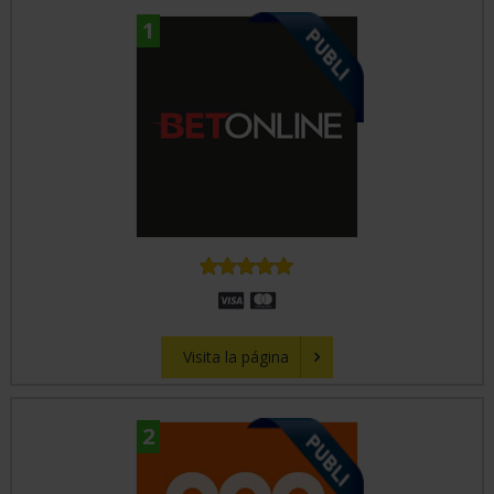
1
DEPORTES
VIRTUALES
DEPORTES
BALONCESTO
BOXEO
Visita la página
CARRERA
DE
2
CABALLOS