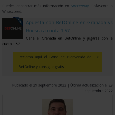
Puedes encontrar más información en
Soccerway
, SofaScore o
Whoscored.
Apuesta con BetOnline en Granada vs
Huesca a cuota 1.57
Gana el Granada en BetOnline y jugarás con la
cuota 1.57
Reclama aquí el Bono de Bienvenida de
BetOnline y consigue gratis
Publicado el 29 septiembre 2022 | Última actualización el 29
septiembre 2022