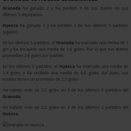
Granada
ha ganado 2 y ha perdido 3 de sus duelos de sus
últimos 5 disputados.
Huesca
ha ganado 3 y ha perdido 2 de sus últimos 5 partidos
jugados.
En los últimos 5 partidos, el
Granada
ha marcado una media de 1
gol y ha encajado una media de 1.6 goles. Por lo que sus duelos
promedian 2.6 goles por partido.
En los últimos 5 partidos, el
Huesca
ha marcado una media de
1.4 goles y ha recibido una media de 0.8 goles. Así pues, sus
envites tienen un promedio de 2.2 goles.
Ha habido más de 2,5 goles en 3 de los últimos 3 partidos del
Granada
.
Ha habido más de 2,5 goles en 3 de los últimos 2 partidos de
l
Huesca
.