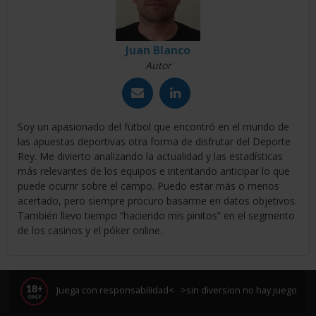
Juan Blanco
Autor
Soy un apasionado del fútbol que encontró en el mundo de
las apuestas deportivas otra forma de disfrutar del Deporte
Rey. Me divierto analizando la actualidad y las estadísticas
más relevantes de los equipos e intentando anticipar lo que
puede ocurrir sobre el campo. Puedo estar más o menos
acertado, pero siempre procuro basarme en datos objetivos.
También llevo tiempo “haciendo mis pinitos” en el segmento
de los casinos y el póker online.
Juega con responsabilidad< >sin diversion no hay juego