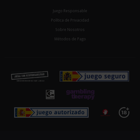
Juego Responsable
Política de Privacidad
Sobre Nosotros
Métodos de Pago