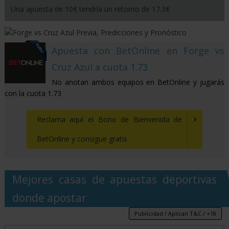
UNIDOS
Una apuesta de 10€ tendría un retorno de 17.3€
ENLACES
Apuesta con BetOnline en Forge vs
DE
Cruz Azul a cuota 1.73
INTERÉS
No anotan ambos equipos en BetOnline y jugarás
con la cuota 1.73
CASAS
Reclama aquí el Bono de Bienvenida de
APUESTAS
BetOnline y consigue gratis
DEPORTIVAS
Mejores casas de apuestas deportivas
CASINOS
donde apostar
ESPORTS
Publicidad / Aplican T&C / +18