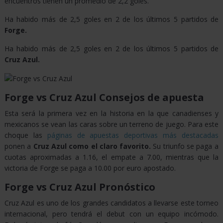
encuentros tienen un promedio de 2,2 goles.
Ha habido más de 2,5 goles en 2 de los últimos 5 partidos de
Forge.
Ha habido más de 2,5 goles en 2 de los últimos 5 partidos de
Cruz Azul.
Forge vs Cruz Azul Consejos de apuesta
Esta será la primera vez en la historia en la que canadienses y
mexicanos se vean las caras sobre un terreno de juego.
Para este
choque las
páginas de apuestas deportivas más destacadas
ponen a
Cruz Azul como el claro favorito.
Su triunfo se paga a
cuotas aproximadas a 1.16, el empate a 7.00, mientras que la
victoria de Forge se paga a 10.00 por euro apostado.
Forge vs Cruz Azul Pronóstico
Cruz Azul es uno de los grandes candidatos a llevarse este torneo
internacional, pero tendrá el debut con un equipo incómodo.