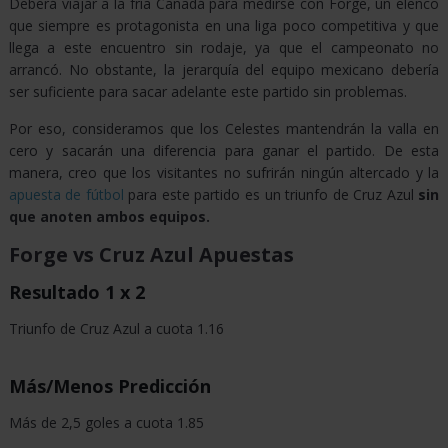
Deberá viajar a la fría Canadá para medirse con Forge, un elenco
que siempre es protagonista en una liga poco competitiva y que
llega a este encuentro sin rodaje, ya que el campeonato no
arrancó. No obstante, la jerarquía del equipo mexicano debería
ser suficiente para sacar adelante este partido sin problemas.
Por eso, consideramos que los Celestes mantendrán la valla en
cero y sacarán una diferencia para ganar el partido. De esta
manera, creo que los visitantes no sufrirán ningún altercado y la
apuesta de fútbol
para este partido es un
triunfo de Cruz Azul
sin
que anoten ambos equipos
.
Forge vs Cruz Azul Apuestas
Resultado 1 x 2
Triunfo de Cruz Azul a cuota 1.16
Más/Menos Predicción
Más de 2,5 goles a cuota 1.85