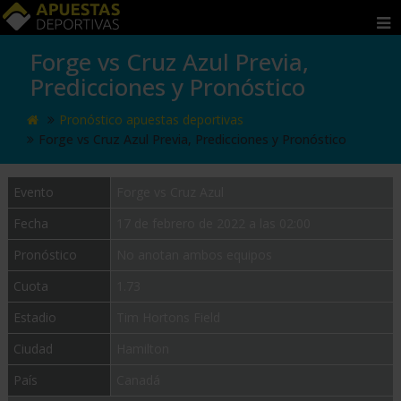
Forge vs Cruz Azul Previa,
APUESTAS
Predicciones y Pronóstico
POR
Pronóstico apuestas deportivas
PAÍS
Forge vs Cruz Azul Previa, Predicciones y Pronóstico
MÉXICO
Evento
Forge vs Cruz Azul
PERÚ
Fecha
17 de febrero de 2022 a las 02:00
ECUADOR
Pronóstico
No anotan ambos equipos
COLOMBIA
Cuota
1.73
ARGENTINA
Estadio
Tim Hortons Field
CHILE
Ciudad
Hamilton
URUGUAY
País
Canadá
ESTADOS