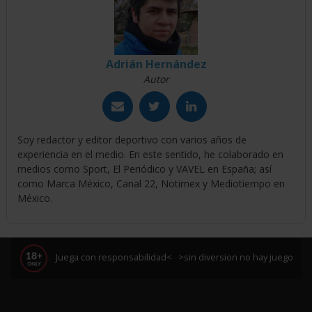
Adrián Hernández
Autor
Soy redactor y editor deportivo con varios años de
experiencia en el medio. En este sentido, he colaborado en
medios como Sport, El Periódico y VAVEL en España; así
como Marca México, Canal 22, Notimex y Mediotiempo en
México.
Juega con responsabilidad< >sin diversion no hay juego