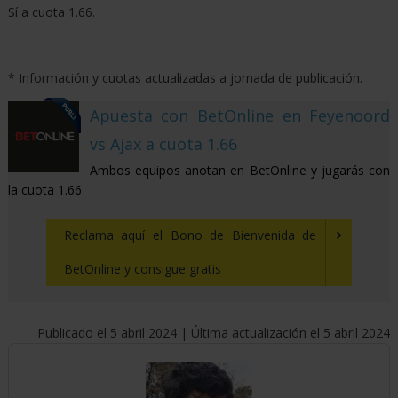
Sí a cuota 1.66.
* Información y cuotas actualizadas a jornada de publicación.
Apuesta con BetOnline en Feyenoord
vs Ajax a cuota 1.66
Ambos equipos anotan en BetOnline y jugarás con
la cuota 1.66
Reclama aquí el Bono de Bienvenida de
BetOnline y consigue gratis
Publicado el 5 abril 2024 | Última actualización el 5 abril 2024