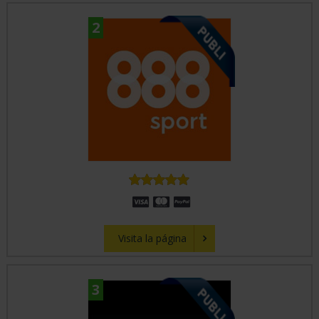
CICLISMO
2
F1
FÚTBOL
MOTO
GP
TENIS
Visita la página
3