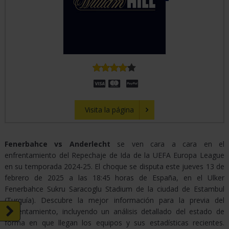
Visita la página
Fenerbahce vs Anderlecht
se ven cara a cara en el
enfrentamiento del Repechaje de Ida de la UEFA Europa League
en su temporada 2024-25. El choque se disputa este jueves 13 de
febrero de 2025 a las 18:45 horas de España, en el Ulker
Fenerbahce Sukru Saracoglu Stadium de la ciudad de Estambul
(Turquía). Descubre la mejor información para la previa del
enfrentamiento, incluyendo un análisis detallado del estado de
forma en que llegan los equipos y sus estadísticas recientes.