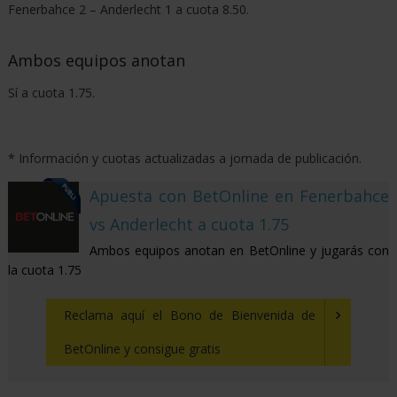
Fenerbahce 2 – Anderlecht 1 a cuota 8.50.
Ambos equipos anotan
Sí a cuota 1.75.
* Información y cuotas actualizadas a jornada de publicación.
Apuesta con BetOnline en Fenerbahce
vs Anderlecht a cuota 1.75
Ambos equipos anotan en BetOnline y jugarás con
la cuota 1.75
Reclama aquí el Bono de Bienvenida de
BetOnline y consigue gratis