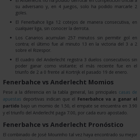
El Anderlecht no ha podido derrotar en competición oficial a
su adversario y, en 4 juegos, solo ha podido marcarle 2
goles.
El Fenerbahce liga 12 cotejos de manera consecutiva, en
cualquier liga, sin conocer la derrota.
Los Canarios acumulan 257 minutos sin permitir gol en
contra; el último fue al minuto 13 en la victoria del 3 a 2
sobre el Rizespor.
El cuadro del Anderlecht registra 3 duelos consecutivos sin
poder ganar como visitante; el más reciente fue en el
triunfo de 2 a 0 frente al Kortrijk el pasado 19 de enero.
Fenerbahce vs Anderlecht Momios
Pese a la diferencia en la tabla general, las principales
casas de
apuestas
deportivas indican que el
Fenerbahce va a ganar el
partido
bajo un momio de 1.50, el empate se encuentra en 3.90
y el triunfo del Anderlecht paga 7.00, por cada euro apostado.
Fenerbahce vs Anderlecht Pronóstico
El combinado de José Mourinho tal vez haya encontrado su mejor