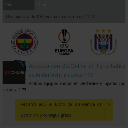
País
UNIDOS
Turquía
Una apuesta de 10€ tendría un retorno de 17.5€
ENLACES
DE
INTERÉS
CASAS
Apuesta con BetOnline en Fenerbahce
APUESTAS
vs Anderlecht a cuota 1.75
DEPORTIVAS
Ambos equipos anotan en BetOnline y jugarás con
la cuota 1.75
CASINOS
Reclama aquí el Bono de Bienvenida de
BetOnline y consigue gratis
ESPORTS