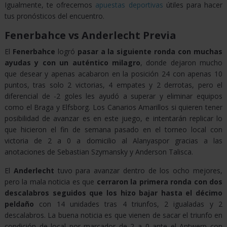
Igualmente, te ofrecemos
apuestas deportivas
útiles para hacer
tus pronósticos del encuentro.
Fenerbahce vs Anderlecht Previa
El
Fenerbahce
logró
pasar a la siguiente ronda con muchas
ayudas y con un auténtico milagro
, donde dejaron mucho
que desear y apenas acabaron en la posición 24 con apenas 10
puntos, tras solo 2 victorias, 4 empates y 2 derrotas, pero el
diferencial de -2 goles les ayudó a superar y eliminar equipos
como el Braga y Elfsborg. Los Canarios Amarillos si quieren tener
posibilidad de avanzar es en este juego, e intentarán replicar lo
que hicieron el fin de semana pasado en el torneo local con
victoria de 2 a 0 a domicilio al Alanyaspor gracias a las
anotaciones de Sebastian Szymansky y Anderson Talisca.
El
Anderlecht
tuvo para avanzar dentro de los ocho mejores,
pero la mala noticia es que
cerraron la primera ronda con dos
descalabros seguidos que los hizo bajar hasta el décimo
peldaño
con 14 unidades tras 4 triunfos, 2 igualadas y 2
descalabros. La buena noticia es que vienen de sacar el triunfo en
condición de local por marcador de 2 a 0 ante el Antwerp con