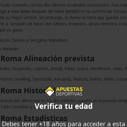
l todo contento con los dos últimos resultados cosechados. Tras haber
lega a este duelo después de haber perdido en su estreno de Europa 
s de su mejor versión. Sin embargo, la Roma se tiene que quedar co
erie A. Después de estos dos últimos tropiezos, ahora veremos si pu
que es ganar.
Nicolo Zaniolo y Georginio Wijnaldum
y Abraham
 Roma Alineación prevista
icario; Stojanovic, Luperto, Ismajli, Parisi, Grassi, Henderson, Haas,
Patricio; Smalling, Spinazzola, Karsdorp, Mancini, Ibañez, Matic, Crist
 Roma Historial
oparon por última vez en los dos partidos jugados en la pasada tem
Verifica tu edad
 Carlo Castellani y 2-0 en el Estadio Olímpico.
 Roma Estadísticas
Debes tener +18 años para acceder a esta