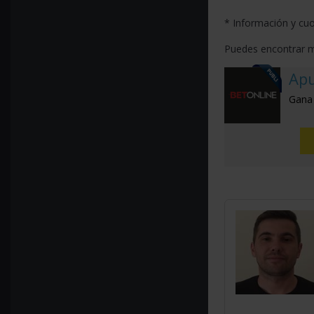
* Información y cuo
Puedes encontrar 
Apu
Gana 