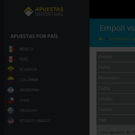
Empoli vs
APUESTAS POR PAÍS
Pronóstico a
MÉXICO
Evento
PERÚ
Fecha
ECUADOR
Pronóstico
COLOMBIA
Cuota
ARGENTINA
Estadio
CHILE
Ciudad
URUGUAY
País
ESTADOS UNIDOS
Una apuesta de 10