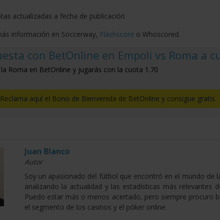
tas actualizadas a fecha de publicación
más información en Soccerway,
Flashscore
o Whoscored.
esta con BetOnline en Empoli vs Roma a c
la Roma en BetOnline y jugarás con la cuota 1.70
Reclama aquí el Bono de Bienvenida de BetOnline y consigue gratis
Juan Blanco
Autor
Soy un apasionado del fútbol que encontró en el mundo de la
analizando la actualidad y las estadísticas más relevantes 
Puedo estar más o menos acertado, pero siempre procuro ba
el segmento de los casinos y el póker online.