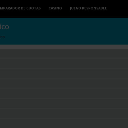
MPARADOR DE CUOTAS
CASINO
JUEGO RESPONSABLE
ico
ico