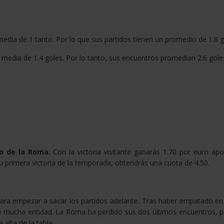
edia de 1 tanto. Por lo que sus partidos tienen un promedio de 1.8 g
edia de 1.4 goles. Por lo tanto, sus encuentros promedian 2.6 gole
fo de la Roma
. Con la victoria visitante ganarás 1.70 por euro apo
u primera victoria de la temporada, obtendrás una cuota de 4.50.
para empezar a sacar los partidos adelante. Tras haber empatado en 
de mucha entidad. La Roma ha perdido sus dos últimos encuentros, p
alta de la tabla.