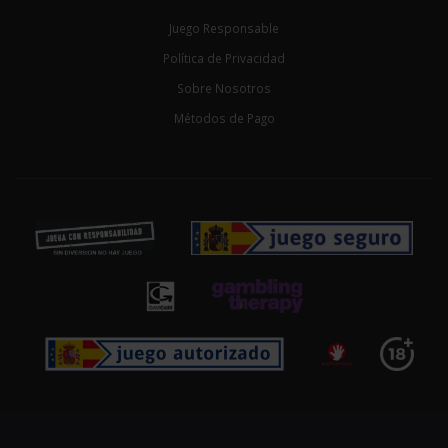
Juego Responsable
Política de Privacidad
Sobre Nosotros
Métodos de Pago