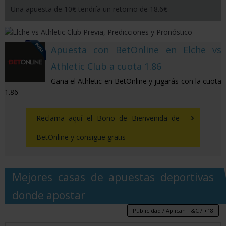
UNIDOS
Una apuesta de 10€ tendría un retorno de 18.6€
ENLACES
Apuesta con BetOnline en Elche vs
DE
Athletic Club a cuota 1.86
INTERÉS
Gana el Athletic en BetOnline y jugarás con la cuota
1.86
CASAS
Reclama aquí el Bono de Bienvenida de
APUESTAS
BetOnline y consigue gratis
DEPORTIVAS
Mejores casas de apuestas deportivas
CASINOS
donde apostar
ESPORTS
Publicidad / Aplican T&C / +18