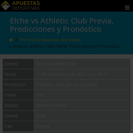
Elche vs Athletic Club Previa,
APUESTAS
Predicciones y Pronóstico
POR
Pronóstico apuestas deportivas
PAÍS
Elche vs Athletic Club Previa, Predicciones y Pronóstico
MÉXICO
Evento
Elche vs Athletic Club
PERÚ
Fecha
11 de septiembre de 2022 a las 16:15
ECUADOR
Pronóstico
El Athletic Club ganará el partido
COLOMBIA
Cuota
1.86
ARGENTINA
Estadio
Martínez Valero
CHILE
Ciudad
Elche
URUGUAY
País
España
ESTADOS