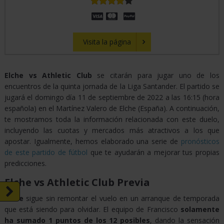
Visita la página
Elche vs Athletic Club
se citarán para jugar uno de los
encuentros de la quinta jornada de la Liga Santander. El partido se
jugará el domingo día 11 de septiembre de 2022 a las 16:15 (hora
española) en el Martínez Valero de Elche (España).
A continuación,
te mostramos toda la información relacionada con este duelo,
incluyendo las cuotas y mercados más atractivos a los que
apostar. Igualmente, hemos elaborado una serie de
pronósticos
de este partido de fútbol
que te ayudarán a mejorar tus propias
predicciones.
Elche vs Athletic Club
Previa
Elche
sigue sin remontar el vuelo en un arranque de temporada
que está siendo para olvidar. El equipo de Francisco
solamente
ha sumado 1 puntos de los 12 posibles
, dando la sensación