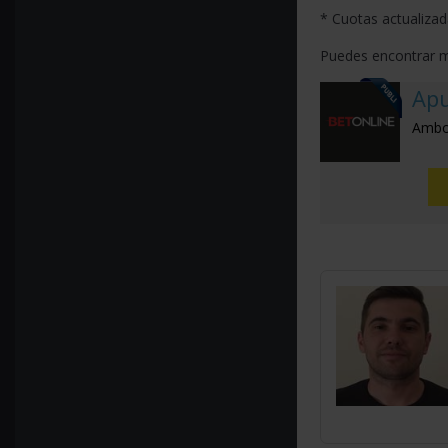
* Cuotas actualizada
Puedes encontrar 
Apu
Ambos