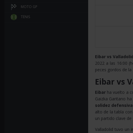
MOTO GP
TENIS
Eibar vs Valladoli
2022 a las 16:00 (h
peces gordos de la 
Eibar vs V
Eibar
ha vuelto a c
Gaizka Garitano ha
solidez defensiva
alto de la tabla con
un partido clave de 
Valladolid tuvo un