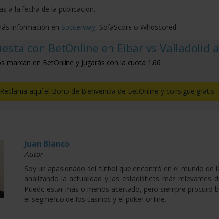
s a la fecha de la publicación.
más información en
Soccerway
, SofaScore o Whoscored.
esta con BetOnline en Eibar vs Valladolid a
 marcan en BetOnline y jugarás con la cuota 1.66
Reclama aquí el Bono de Bienvenida de BetOnline y consigue gratis
Juan Blanco
Autor
Soy un apasionado del fútbol que encontró en el mundo de la
analizando la actualidad y las estadísticas más relevantes 
Puedo estar más o menos acertado, pero siempre procuro ba
el segmento de los casinos y el póker online.