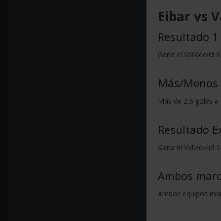
Eibar vs V
Resultado 1 
Gana el Valladolid a
Más/Menos 
Más de 2,5 goles a 
Resultado E
Gana el Valladolid 1
Ambos mar
Ambos equipos mar