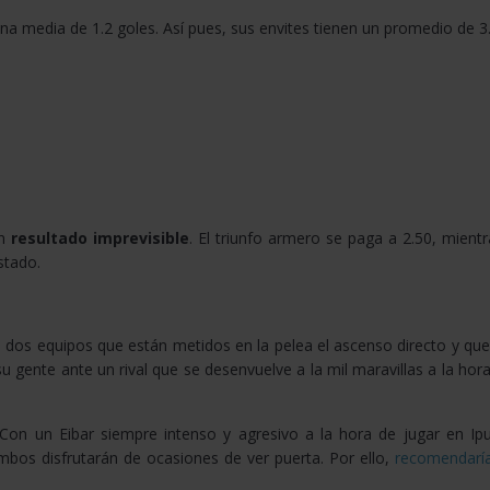
a media de 1.2 goles. Así pues, sus envites tienen un promedio de 3
un
resultado imprevisible
. El triunfo armero se paga a 2.50, mientr
stado.
on dos equipos que están metidos en la pelea el ascenso directo y qu
su gente ante un rival que se desenvuelve a la mil maravillas a la hor
on un Eibar siempre intenso y agresivo a la hora de jugar en Ip
mbos disfrutarán de ocasiones de ver puerta. Por ello,
recomendarí