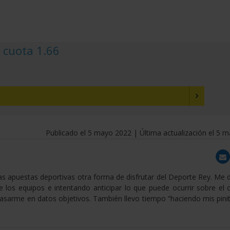
 cuota 1.66
Publicado el 5 mayo 2022 | Última actualización el 5 
s apuestas deportivas otra forma de disfrutar del Deporte Rey. Me d
de los equipos e intentando anticipar lo que puede ocurrir sobre el
sarme en datos objetivos. También llevo tiempo “haciendo mis pini