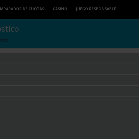
MPARADOR DE CUOTAS
CASINO
JUEGO RESPONSABLE
óstico
stico