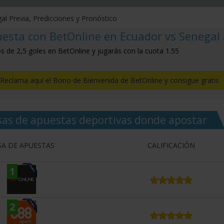
esta con BetOnline en Ecuador vs Senegal 
 de 2,5 goles en BetOnline y jugarás con la cuota 1.55
Reclama aquí el Bono de Bienvenida de BetOnline y consigue gratis
sas de apuestas deportivas donde apostar
SA DE APUESTAS
CALIFICACIÓN
1
2