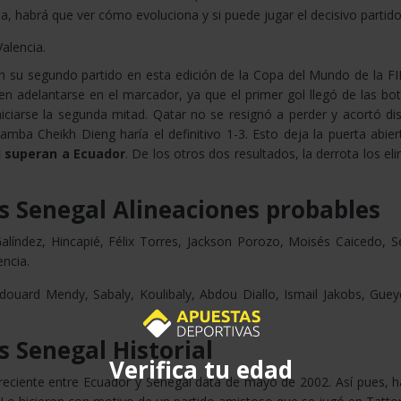
a, habrá que ver cómo evoluciona y si puede jugar el decisivo partido
alencia.
n su segundo partido en esta edición de la Copa del Mundo de la F
 en adelantarse en el marcador, ya que el primer gol llegó de las b
ciarse la segunda mitad. Qatar no se resignó a perder y acortó dis
mba Cheikh Dieng haría el definitivo 1-3. Esto deja la puerta abie
i superan a Ecuador
. De los otros dos resultados, la derrota los 
s Senegal Alineaciones probables
líndez, Hincapié, Félix Torres, Jackson Porozo, Moisés Caicedo, S
encia.
douard Mendy, Sabaly, Koulibaly, Abdou Diallo, Ismail Jakobs, Gue
s Senegal Historial
Verifica tu edad
reciente entre Ecuador y Senegal data de mayo de 2002. Así pues, h