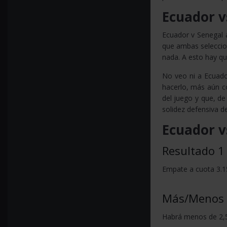
Ecuador v
Ecuador v Senegal 
que ambas selecci
nada. A esto hay qu
No veo ni a Ecuado
hacerlo, más aún c
del juego y que, d
solidez defensiva de
Ecuador v
Resultado 1 
Empate a cuota 3.1
Más/Menos 
Habrá menos de 2,5