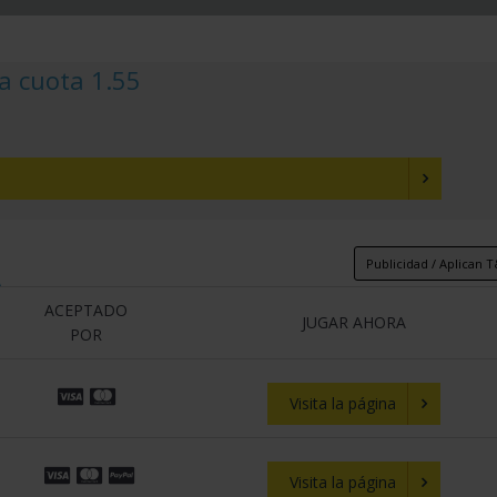
a cuota 1.55
Publicidad / Aplican T
ACEPTADO
JUGAR AHORA
POR
Visita la página
Visita la página