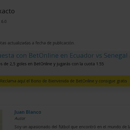
xacto
 6.0
tas actualizadas a fecha de publicación.
esta con BetOnline en Ecuador vs Senegal 
 de 2,5 goles en BetOnline y jugarás con la cuota 1.55
Reclama aquí el Bono de Bienvenida de BetOnline y consigue gratis
Juan Blanco
Autor
Soy un apasionado del fútbol que encontró en el mundo de la