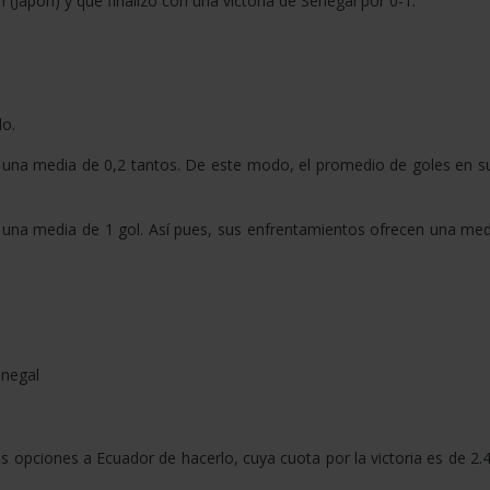
(Japón) y que finalizó con una victoria de Senegal por 0-1.
do.
 una media de 0,2 tantos. De este modo, el promedio de goles en s
una media de 1 gol. Así pues, sus enfrentamientos ofrecen una med
s opciones a Ecuador de hacerlo, cuya cuota por la victoria es de 2.4