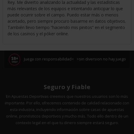
Rey. Me divierto analizando la actualidad y las estadísticas
más relevantes de los equipos e intentando anticipar lo que
puede ocurrir sobre el campo. Puedo estar más o menos
acertado, pero siempre procuro basarme en datos objetivos.
También llevo tiempo “haciendo mis pinitos” en el segmento
de los casinos y el póker online.
Juega con responsabilidad< >sin diversion no hay juego
Seguro y Fiable
En Apuestas Deportivas creemos que nuestros usuarios son lo más
importante. Por ello, ofrecemos contenido de calidad relacionado con
esta industria, incluyendo información sobre casas de apuestas
online, pronósticos deportivos y mucho más. Todo ello dentro de un
contexto legal en el que tu dinero siempre estará seguro.