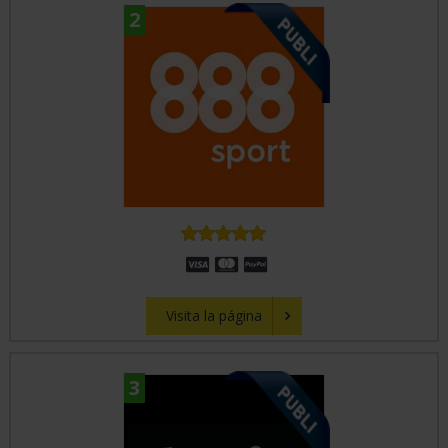
2
CICLISMO
F1
FÚTBOL
MOTO
GP
Visita la página
TENIS
3