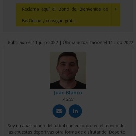
Reclama aquí el Bono de Bienvenida de
BetOnline y consigue gratis
Publicado el 11 julio 2022 | Última actualización el 11 julio 2022
Juan Blanco
Autor
Soy un apasionado del fútbol que encontró en el mundo de
las apuestas deportivas otra forma de disfrutar del Deporte