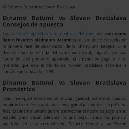
Dinamo Batumi vs Slovan Bratislava
Consejos de apuesta
Las
casas de apuestas más punteras del mercado
dan como
ligero favorito al Dinamo Batumi
para este duelo de vuelta de
la primera fase de clasificación de la Champions League. Si te
decantas por la victoria del combinado local, jugarás con una
cuota de 2.50 por euro apostado. El empate se paga a 3.10,
mientras que con el triunfo del Slovan Bratislava asciende a
cuotas que rodean los 2.95.
Dinamo Batumi vs Slovan Bratislava
Pronóstico
Tras un empate donde vimos mucha igualdad, estos dos cuadros
pondrán todo de su parte por conseguir el pasaporte a la próxima
fase. El Dinamo Batumi quiere aprovechar el hecho de jugar en su
estadio para sacar adelante lo que está siendo su primera
aparición en esta competición. Delante tendrá a un Slovan