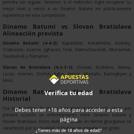
permita ser regular. Veremos si el miércoles logra recuperar su
mejor nivel y vence a un Dinamo Batumi sin prácticamente
experiencia en esta competición.
Dinamo Batumi vs Slovan Bratislava
Alineación prevista
Dinamo Batumi (4-4-2):
Kupatadze; Kobakhidze, Azatsky,
Chabradze, Azarovi, Jighausri, Teidi, Mamuchasshvili, Altunashvili,
Davitashvili y Flamarion.
Slovan de Bratislava (4-2-3-1):
Chovan; Bozhikov, Abena,
Lucas, Holman, Zmrhal, Agbo, Hrncar, Mustafic, Barseghyan y
Mráz.
Dinamo Batumi vs Slovan Bratislava
Verifica tu edad
Historial
Fue en el partido de ida de esta eliminatoria cuando vimos por
Debes tener +18 años para acceder a esta
primera ocasión un enfrentamiento entre Dinamo Batumi y
página
Slovan Bratislava. Dicho duelo celebrado en tierras georgianas se
caracterizó por su igualdad al finalizar en empate y sin goles.
¿Tienes más de 18 años de edad?