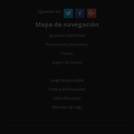
Síguenos en:
Mapa de navegación
Apuestas Deportivas
Pronósticos Deportivos
Casino
Juegos de Casino
Juego Responsable
Política de Privacidad
Sobre Nosotros
Métodos de Pago