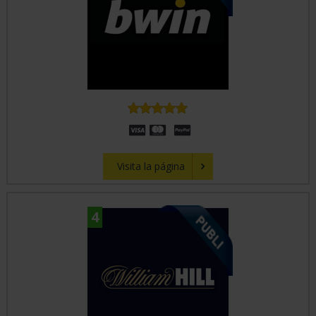
Visita la página
4