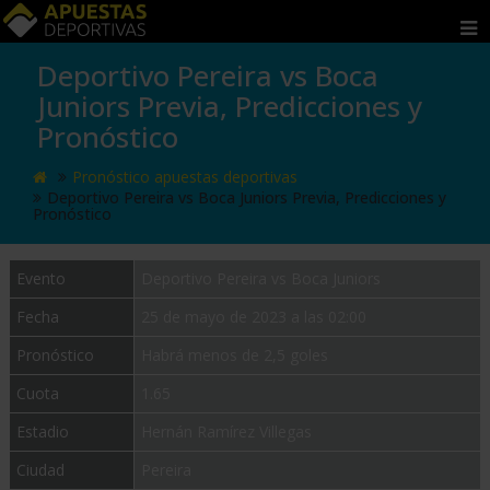
Deportivo Pereira vs Boca
APUESTAS
Juniors Previa, Predicciones y
POR
Pronóstico
PAÍS
Pronóstico apuestas deportivas
Deportivo Pereira vs Boca Juniors Previa, Predicciones y
MÉXICO
Pronóstico
PERÚ
Evento
Deportivo Pereira vs Boca Juniors
ECUADOR
Fecha
25 de mayo de 2023 a las 02:00
COLOMBIA
Pronóstico
Habrá menos de 2,5 goles
ARGENTINA
Cuota
1.65
CHILE
Estadio
Hernán Ramírez Villegas
URUGUAY
Ciudad
Pereira
ESTADOS