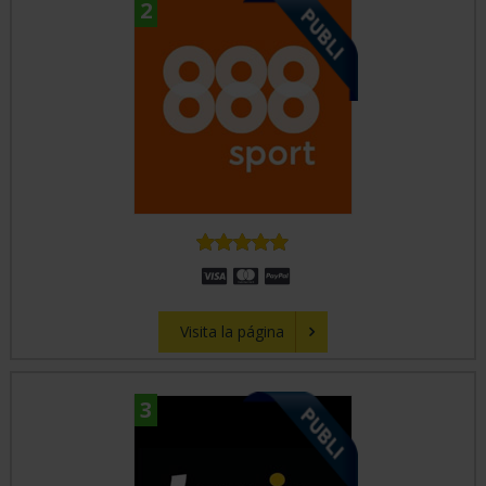
2
CICLISMO
F1
FÚTBOL
MOTO
GP
Visita la página
TENIS
3