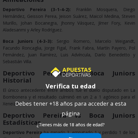
Deportivo Pereira (3-1-4-2):
Franklin Mosquera, Diego
Hernández, Geisson Perea, Jeison Suárez, Maicol Medina, Steven
Murillo, Johan Bocanegra, Jhonny Vásquez, Jímer Fory, Kevin
Aladesanmi y Arley Rodríguez.
Boca Juniors (4-3-3):
Sergio Romero, Marcelo Weigandt,
Facundo Roncaglia, Jorge Figal, Frank Fabra, Martín Payero, Pol
Fernández, Juan Ramírez, Luis Advíncula, Darío Benedetto y
Sebastián Villa.
Deportivo Pereira vs Boca Juniors
Historial
Verifica tu edad
El único antecedente entre ambos fue el duelo disputado en La
Bombonera y el resultado culminó en un 2 a 1 agónico para el
Debes tener +18 años para acceder a esta
Xeneize.
página
Deportivo Pereira vs Boca Juniors
Estadísticas
¿Tienes más de 18 años de edad?
Deportivo Pereira
ha ganado 3, empatado 1 y perdido 1 de los