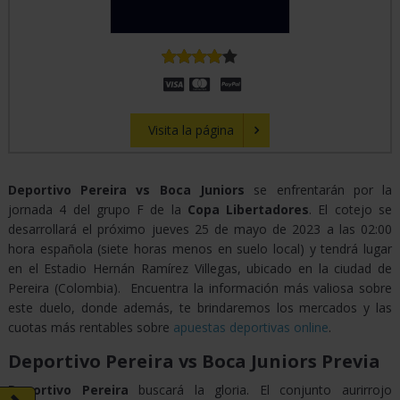
Visita la página
Deportivo Pereira vs Boca Juniors
se enfrentarán por la
jornada 4 del grupo F de la
Copa Libertadores
. El cotejo se
desarrollará el próximo jueves 25 de mayo de 2023 a las 02:00
hora española (siete horas menos en suelo local) y tendrá lugar
en el Estadio Hernán Ramírez Villegas, ubicado en la ciudad de
Pereira (Colombia). Encuentra la información más valiosa sobre
este duelo, donde además, te brindaremos los mercados y las
cuotas más rentables sobre
apuestas deportivas online
.
Deportivo Pereira vs Boca Juniors Previa
Deportivo Pereira
buscará la gloria. El conjunto aurirrojo