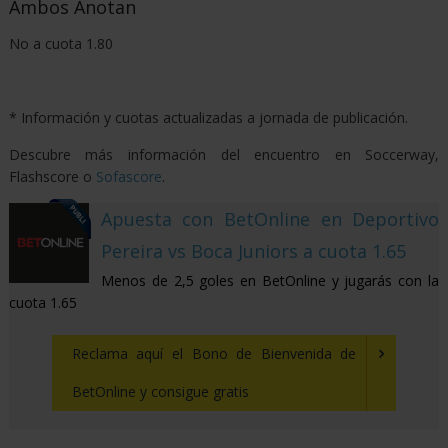
Ambos Anotan
No a cuota 1.80
* Información y cuotas actualizadas a jornada de publicación.
Descubre más información del encuentro en Soccerway,
Flashscore o
Sofascore
.
Apuesta con BetOnline en Deportivo
Pereira vs Boca Juniors a cuota 1.65
Menos de 2,5 goles en BetOnline y jugarás con la
cuota 1.65
Reclama aquí el Bono de Bienvenida de
BetOnline y consigue gratis