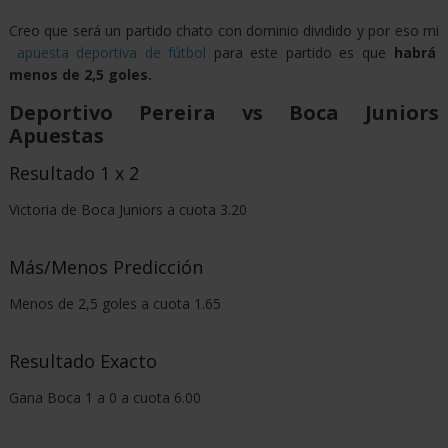
Creo que será un partido chato con dominio dividido y por eso mi
apuesta deportiva de fútbol
para este partido es que
habrá
menos de 2,5 goles.
Deportivo Pereira vs Boca Juniors
Apuestas
Resultado 1 x 2
Victoria de Boca Juniors a cuota 3.20
Más/Menos Predicción
Menos de 2,5 goles a cuota 1.65
Resultado Exacto
Gana Boca 1 a 0 a cuota 6.00