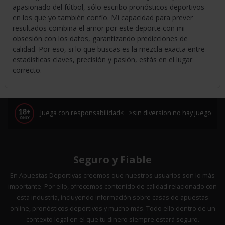
apasionado del fútbol, sólo escribo pronósticos deportivos
en los que yo también confío. Mi capacidad para prever
resultados combina el amor por este deporte con mi
obsesión con los datos, garantizando predicciones de
calidad. Por eso, si lo que buscas es la mezcla exacta entre
estadísticas claves, precisión y pasión, estás en el lugar
correcto.
Juega con responsabilidad< >sin diversion no hay juego
Seguro y Fiable
En Apuestas Deportivas creemos que nuestros usuarios son lo más
importante. Por ello, ofrecemos contenido de calidad relacionado con
esta industria, incluyendo información sobre casas de apuestas
online, pronósticos deportivos y mucho más. Todo ello dentro de un
contexto legal en el que tu dinero siempre estará seguro.