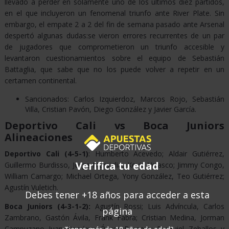
llevado a perder en solamente uno de los últimos diez partidos,
en el que incluyeron un fenomenal triunfo ante River Plate. Sin
embargo, el empate 2 a 2 del fin de semana pasado ante Arsenal
despertó algunas dudas:se vieron errores recurrentes de un par
de jugadores que comprometieron un triunfo accesible y
levantaron cuestionamientos sobre el equipo de Sebastián
Battaglia, que sabe que no los puede volver a repetir en un
certamen continental.
Sancionados: Carlos Izquierdoz, Marcos Rojo, Sebastián
Villa, Cristian Pavón, Diego González y Javier García.
Deportivo Cali vs Boca Juniors
Alineaciones
Deportivo Cali (4-5-1)
: Humberto Acevedo; Aldair Gutiérrez,
Verifica tu edad
Guillermo Burdisso, Jorge Marsiglia, Kevin Velasco; Jimmy Congo,
William Camargo; Michael Ortega, Yony González, Teo Gutiérrez;
Agustín Vuletich.
Debes tener +18 años para acceder a esta
Boca Juniors
(4-3-1-2):
Agustín Rossi; Luis Advíncula, Carlos
página
Zambrano, Gastón Ávila, Frank Fabra; Cristian Medina, Jorman
Campuzano Juan Ramírez; Óscar Romero; Exequiel Zeballos y