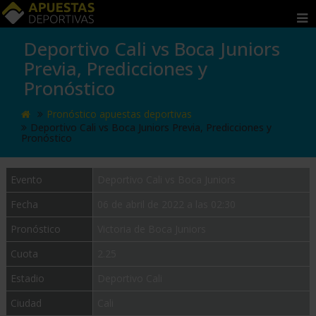
Deportivo Cali vs Boca Juniors
APUESTAS
Previa, Predicciones y
POR
Pronóstico
PAÍS
Pronóstico apuestas deportivas
Deportivo Cali vs Boca Juniors Previa, Predicciones y
MÉXICO
Pronóstico
PERÚ
Evento
Deportivo Cali vs Boca Juniors
ECUADOR
Fecha
06 de abril de 2022 a las 02:30
COLOMBIA
Pronóstico
Victoria de Boca Juniors
ARGENTINA
Cuota
2.25
CHILE
Estadio
Deportivo Cali
URUGUAY
Ciudad
Cali
ESTADOS