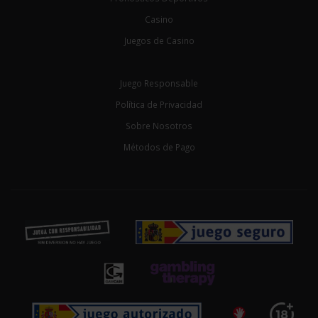
Casino
Juegos de Casino
Juego Responsable
Política de Privacidad
Sobre Nosotros
Métodos de Pago