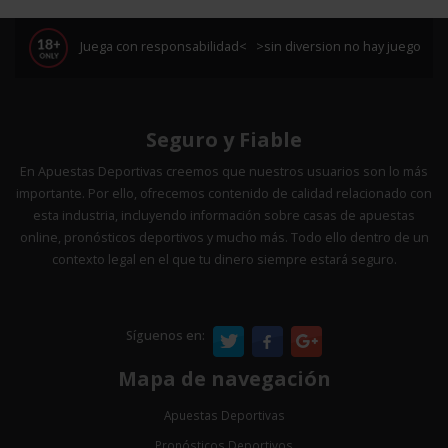
Juega con responsabilidad< >sin diversion no hay juego
Seguro y Fiable
En Apuestas Deportivas creemos que nuestros usuarios son lo más
importante. Por ello, ofrecemos contenido de calidad relacionado con
esta industria, incluyendo información sobre casas de apuestas
online, pronósticos deportivos y mucho más. Todo ello dentro de un
contexto legal en el que tu dinero siempre estará seguro.
Síguenos en:
Mapa de navegación
Apuestas Deportivas
Pronósticos Deportivos