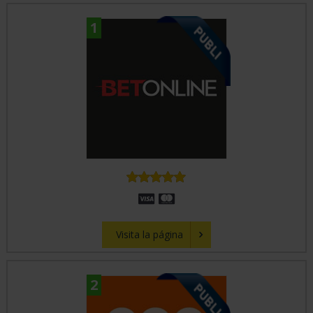
1
DEPORTES
VIRTUALES
DEPORTES
BALONCESTO
BOXEO
Visita la página
CARRERA
DE
2
CABALLOS