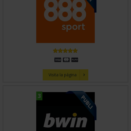
CICLISMO
F1
FÚTBOL
MOTO
Visita la página
GP
3
TENIS