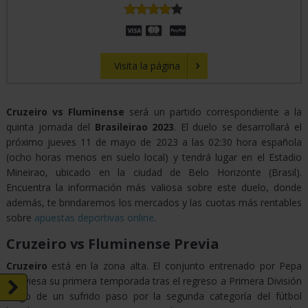
Visita la página
Cruzeiro vs Fluminense
será un partido correspondiente a la
quinta jornada del
Brasileirao 2023
. El duelo se desarrollará el
próximo jueves 11 de mayo de 2023 a las 02:30 hora española
(ocho horas menos en suelo local) y tendrá lugar en el Estadio
Mineirao, ubicado en la ciudad de Belo Horizonte (Brasil).
Encuentra la información más valiosa sobre este duelo, donde
además, te brindaremos los mercados y las cuotas más rentables
sobre
apuestas deportivas online
.
Cruzeiro vs Fluminense Previa
Cruzeiro
está en la zona alta. El conjunto entrenado por Pepa
atraviesa su primera temporada tras el regreso a Primera División
luego de un sufrido paso por la segunda categoría del fútbol