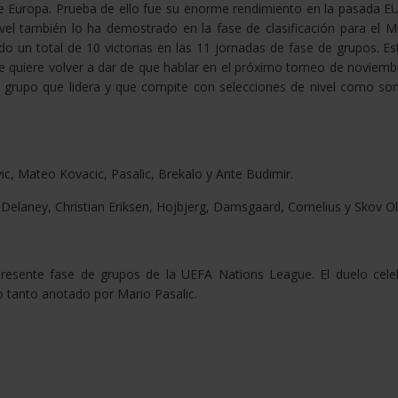
de Europa. Prueba de ello fue su enorme rendimiento en la pasada E
el también lo ha demostrado en la fase de clasificación para el M
 un total de 10 victorias en las 11 jornadas de fase de grupos. Est
 quiere volver a dar de que hablar en el próximo torneo de noviemb
 grupo que lidera y que compite con selecciones de nivel como son
vic, Mateo Kovacic, Pasalic, Brekalo y Ante Budimir.
elaney, Christian Eriksen, Hojbjerg, Damsgaard, Cornelius y Skov Ol
 presente fase de grupos de la UEFA Nations League. El duelo cel
io tanto anotado por Mario Pasalic.