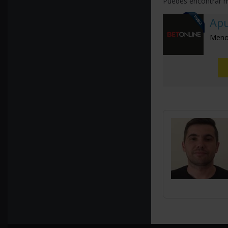
Puedes encontrar m
Apu
Menos