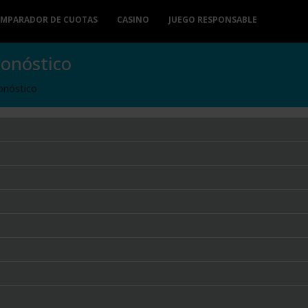
MPARADOR DE CUOTAS
CASINO
JUEGO RESPONSABLE
ronóstico
ronóstico