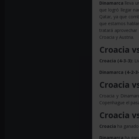
Dinamarca
lleva 
que logró llegar n
Qatar, ya que combi
que estamos habl
tratará aprovechar
Croacia y Austria.
Croacia v
Croacia (4-3-3):
Liv
Dinamarca (4-2-3-
Croacia v
Croacia y Dinamarc
Copenhague el pasad
Croacia v
Croacia
ha ganado 
Dinamarca
ha gana