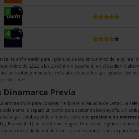
3
4
arca
se enfrentarán para jugar uno de los encuentros de la quinta jo
 septiembre de 2022 a las 20:45 (hora española) en el Stadion Maksim
endo las cuotas y mercados más atractivos a los que apostar. Así 
 predicciones.
s Dinamarca
Previa
dar tinta china para conseguir el billete al Mundial de Qatar. La sele
ue solamente le separó un punto para acabar en los playoffs. Sin emb
parecía que estaba yendo a menos, pero que
gracias a su enorme 
) y Francia (0-1) en la Nations League, Croacia ha logrado situarse 
n danesa en un duelo donde necesitará de su mejor versión para llevar