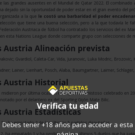
e las grandes ausentes en el Mundial de Qatar 2022. El combinado a
 ha dejado sin la oportunidad de poder estar en el gran evento del pr
organizada a la que
le costó una barbaridad el poder encadenar 
lección que tiene una buena selección, pero a la que todavía le fal
a Federación Austriaca de fútbol ha contratado los servicios del ex M
r en esta Nations League donde comparte grupo con selecciones de m
s Austria Alineación prevista
akovic; Gvardiol, Caleta-Car, Vida, Juranovic, Luka Modric, Brozovic, 
ndner; Lainer, Lienhart, Posch, Alaba, Baumgartner, Laimer, Schlager, 
 Austria Historial
e midieron por última ocasión en el partido amistoso celebrado en 201
notado por el delantero ex del Sporting Gijón Mate Bilic.
Verifica tu edad
 Austria Estadísticas
3 y ha empatado 2 de los últimos 5 partidos disputados.
Debes tener +18 años para acceder a esta
página
2, ha empatado 1 y ha perdido 2 en los últimos 5 duelos que ha juga