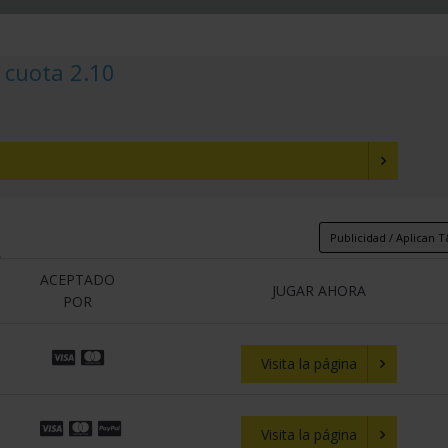
 cuota 2.10
Publicidad / Aplican T
ACEPTADO
JUGAR AHORA
POR
Visita la página
Visita la página