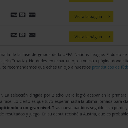
Visita la página
Visita la página
ornada de la fase de grupos de la UEFA Nations League. El duelo se 
 Osijek (Croacia). No dudes en echar un ojo a nuestra página donde ti
más, te recomendamos que eches un ojo a nuestros
pronósticos de fút
. La selección dirigida por Zlatko Dalic logró acabar en la primera 
 fase. Lo cierto es que tuvo esperar hasta la última jornada para cla
pitiendo a un gran nivel
. Tras nueve partidos seguidos sin perder,
e resultados y juego. En su debut recibirá a Austria, que es probabl