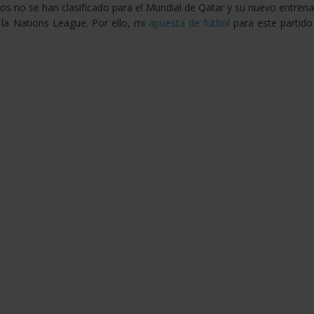
os no se han clasificado para el Mundial de Qatar y su nuevo entrena
 la Nations League. Por ello, mi
apuesta de fútbol
para este partido 