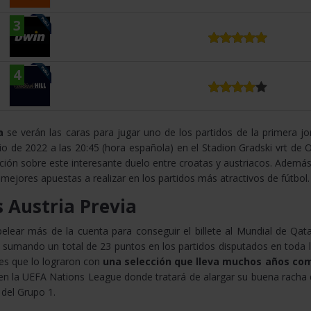
3
4
a
se verán las caras para jugar uno de los partidos de la primera j
nio de 2022 a las 20:45 (hora española) en el Stadion Gradski vrt de
ación sobre este interesante duelo entre croatas y austriacos. Ade
jores apuestas a realizar en los partidos más atractivos de fútbol.
s Austria Previa
lear más de la cuenta para conseguir el billete al Mundial de Qatar
o, sumando un total de 23 puntos en los partidos disputados en toda la
es que lo lograron con
una selección que lleva muchos años com
en la UEFA Nations League donde tratará de alargar su buena racha d
 del Grupo 1.