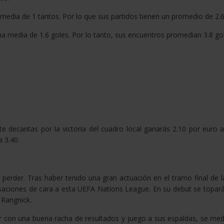
media de 1 tantos. Por lo que sus partidos tienen un promedio de 2.6
 media de 1.6 goles. Por lo tanto, sus encuentros promedian 3.8 gol
i te decantas por la victoria del cuadro local ganarás 2.10 por euro 
 3.40.
erder. Tras haber tenido una gran actuación en el tramo final de l
nsaciones de cara a esta UEFA Nations League. En su debut se topar
 Rangnick
.
r con una buena racha de resultados y juego a sus espaldas, se med