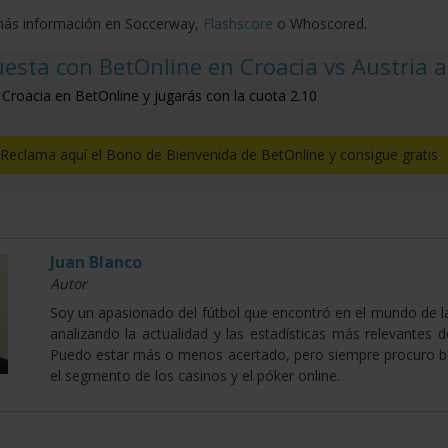
más información en Soccerway,
Flashscore
o Whoscored.
esta con BetOnline en Croacia vs Austria a
Croacia en BetOnline y jugarás con la cuota 2.10
Reclama aquí el Bono de Bienvenida de BetOnline y consigue gratis
Juan Blanco
Autor
Soy un apasionado del fútbol que encontró en el mundo de la
analizando la actualidad y las estadísticas más relevantes 
Puedo estar más o menos acertado, pero siempre procuro ba
el segmento de los casinos y el póker online.