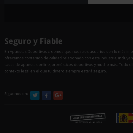
Seguro y Fiable
En Apuestas Deportivas creemos que nuestros usuarios son lo más impor
ofrecemos contenido de calidad relacionado con esta industria, incluye
casas de apuestas online, pronósticos deportivos y mucho más. Todo el
contexto legal en el que tu dinero siempre estará seguro.
Síguenos en: