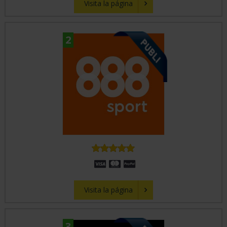
Visita la página
CICLISMO
2
F1
FÚTBOL
MOTO
GP
TENIS
Visita la página
3