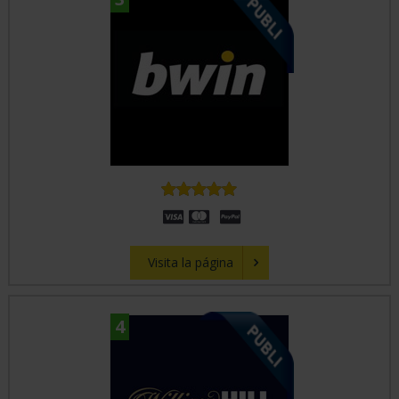
Visita la página
4