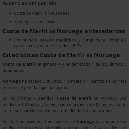
Ausencias del partido
Costa de Marfil: sin ausencias
Noruega: sin ausencias
Costa de Marfil vs Noruega antecedentes
Por primera ocasión marfileños y europeos se verán las
caras en un torneo oficial de la FIFA.
Estadísticas Costa de Marfil vs Noruega
Costa de Marfil
ha ganado 4 y ha derrotado 1 de los últimos 5
disputados.
Noruega
ha sacado 3 triunfos, 1 empate y 1 derrota en los más
recientes 5 partidos que ha jugado.
En los últimos 5 partidos,
Costa de Marfil
ha marcado una
media de 1,4 tantos y ha encajado una media de 0,6 goles. Por lo
tanto, sus partidos tienen un promedio de 2,0 anotaciones.
En los más recientes 5 encuentros de
Noruega
ha anotado una
media de 2,4 goles y ha recibido una media de 1,8 tantos. De este