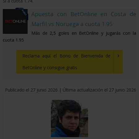
Sí a cuota 1.74.
Apuesta con BetOnline en Costa de
Marfil vs Noruega a cuota 1.95
Más de 2,5 goles en BetOnline y jugarás con la
cuota 1.95
Reclama aquí el Bono de Bienvenida de
BetOnline y consigue gratis
Publicado el 27 junio 2026 | Última actualización el 27 junio 2026