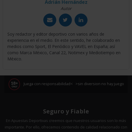
Adrián Hernández
Autor
Soy redactor y editor deportivo con varios años de
experiencia en el medio. En este sentido, he colaborado en
medios como Sport, El Periódico y VAVEL en España; así
como Marca México, Canal 22, Notimex y Mediotiempo en
México.
Juega con responsabilidad< >sin diversion no hay juego
Seguro y Fiable
En Apuestas Deportivas creemos que nuestros usuarios son lo más
importante. Por ello, ofrecemos contenido de calidad relacionado con