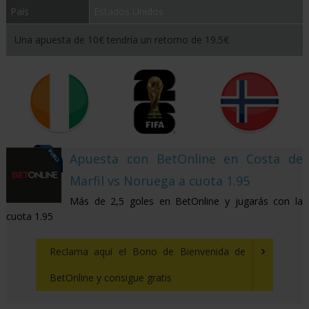
País
UNIDOS
Estados Unidos
Una apuesta de 10€ tendría un retorno de 19.5€
ENLACES
DE
INTERÉS
CASAS
Apuesta con BetOnline en Costa de
APUESTAS
Marfil vs Noruega a cuota 1.95
DEPORTIVAS
Más de 2,5 goles en BetOnline y jugarás con la
cuota 1.95
CASINOS
Reclama aquí el Bono de Bienvenida de
BetOnline y consigue gratis
ESPORTS