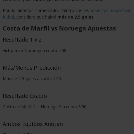
Por lo anterior comentado, dentro de las
apuestas deportivas
futbol
, considero que habrá
más de 2,5 goles
.
Costa de Marfil vs Noruega Apuestas
Resultado 1 x 2
Victoria de Noruega a cuota 2.08.
Más/Menos Predicción
Más de 2,5 goles a cuota 1.95.
Resultado Exacto
Costa de Marfil 1 – Noruega 2 a cuota 8.50.
Ambos Equipos Anotan