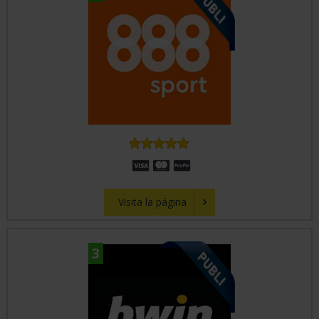
CICLISMO
F1
FÚTBOL
MOTO
GP
Visita la página
TENIS
3