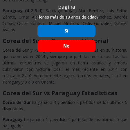
página
Paraguay (4-2-3-1)
: Santiago Rojas; Alan Benítez, Luis Felipe
Zárate, Omar Alderete, Blás Riveros; Richard Sánchez, Andrés
¿Tienes más de 18 años de edad?
Cubas; Óscar Romero, Miguel Almirón, Derlis González; Gabriel
Ávalos.
Si
Corea del Sur vs Paraguay Historial
No
Corea del Sur y Paraguay se enfrentaron 4 veces en su historia,
que comenzó en 2004 y siempre por partidos amistosos. Las dos
últimos encuentros se jugaron en tierra asiática y ambos
culminaron con victoria local, el más reciente en 2014 con
resultado 2 a 0. Anteriormente registraron dos empates, 1 a 1 en
Paraguay y 0 a 0 en Oriente.
Corea del Sur vs Paraguay Estadísticas
Corea del Sur
ha ganado 3 y perdido 2 partidos de los últimos 5
disputados.
Paraguay
ha ganado 1 y perdido 4 partidos de los últimos 5 que
ha jugado.