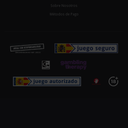
Sobre Nosotros
Métodos de Pago