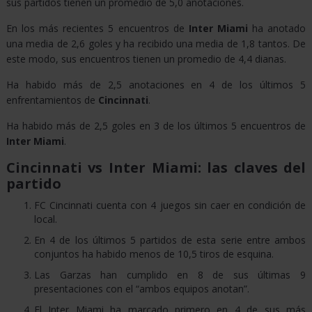
sus partidos tienen un promedio de 5,0 anotaciones.
En los más recientes 5 encuentros de
Inter Miami
ha anotado
una media de 2,6 goles y ha recibido una media de 1,8 tantos. De
este modo, sus encuentros tienen un promedio de 4,4 dianas.
Ha habido más de 2,5 anotaciones en 4 de los últimos 5
enfrentamientos de
Cincinnati
.
Ha habido más de 2,5 goles en 3 de los últimos 5 encuentros de
Inter Miami
.
Cincinnati vs Inter Miami: las claves del
partido
FC Cincinnati cuenta con 4 juegos sin caer en condición de
local.
En 4 de los últimos 5 partidos de esta serie entre ambos
conjuntos ha habido menos de 10,5 tiros de esquina.
Las Garzas han cumplido en 8 de sus últimas 9
presentaciones con el “ambos equipos anotan”.
El Inter Miami ha marcado primero en 4 de sus más