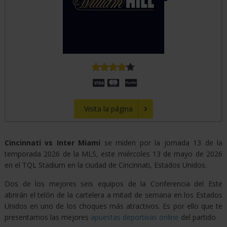
Visita la página
Cincinnati vs Inter Miami
se miden por la jornada 13 de la
temporada 2026 de la MLS, este miércoles 13 de mayo de 2026
en el TQL Stadium en la ciudad de Cincinnati, Estados Unidos.
Dos de los mejores seis equipos de la Conferencia del Este
abrirán el telón de la cartelera a mitad de semana en los Estados
Unidos en uno de los choques más atractivos. Es por ello que te
presentamos las mejores
apuestas deportivas online
del partido