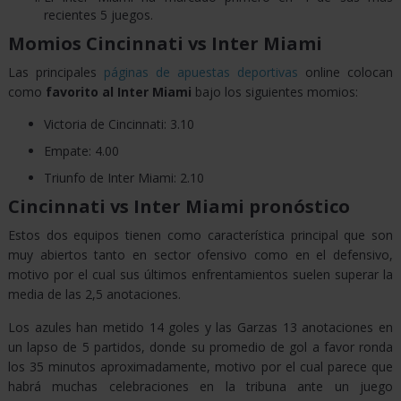
recientes 5 juegos.
Momios Cincinnati vs Inter Miami
Las principales
páginas de apuestas deportivas
online colocan
como
favorito al Inter Miami
bajo los siguientes momios:
Victoria de Cincinnati: 3.10
Empate: 4.00
Triunfo de Inter Miami: 2.10
Cincinnati vs Inter Miami pronóstico
Estos dos equipos tienen como característica principal que son
muy abiertos tanto en sector ofensivo como en el defensivo,
motivo por el cual sus últimos enfrentamientos suelen superar la
media de las 2,5 anotaciones.
Los azules han metido 14 goles y las Garzas 13 anotaciones en
un lapso de 5 partidos, donde su promedio de gol a favor ronda
los 35 minutos aproximadamente, motivo por el cual parece que
habrá muchas celebraciones en la tribuna ante un juego