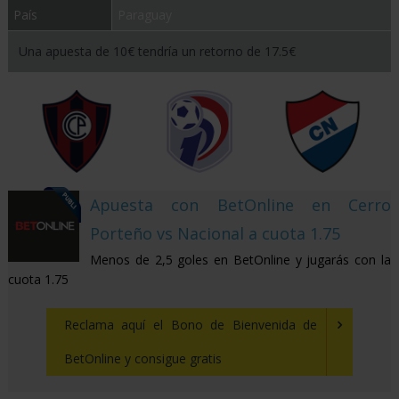
País
UNIDOS
Paraguay
Una apuesta de 10€ tendría un retorno de 17.5€
ENLACES
DE
INTERÉS
CASAS
Apuesta con BetOnline en Cerro
APUESTAS
Porteño vs Nacional a cuota 1.75
DEPORTIVAS
Menos de 2,5 goles en BetOnline y jugarás con la
cuota 1.75
CASINOS
Reclama aquí el Bono de Bienvenida de
BetOnline y consigue gratis
ESPORTS