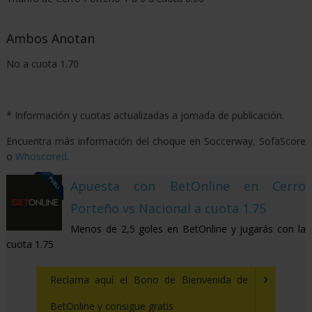
Ambos Anotan
No a cuota 1.70
* Información y cuotas actualizadas a jornada de publicación.
Encuentra más información del choque en Soccerway, SofaScore
o
Whoscored
.
Apuesta con BetOnline en Cerro
Porteño vs Nacional a cuota 1.75
Menos de 2,5 goles en BetOnline y jugarás con la
cuota 1.75
Reclama aquí el Bono de Bienvenida de
BetOnline y consigue gratis