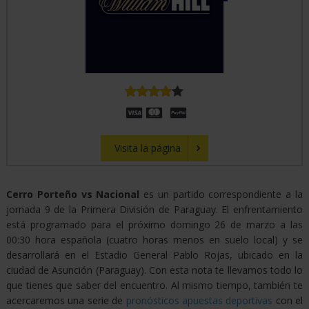
Visita la página
Cerro Porteño vs Nacional
es un partido correspondiente a la
jornada 9 de la Primera División de Paraguay. El enfrentamiento
está programado para el próximo domingo 26 de marzo a las
00:30 hora española (cuatro horas menos en suelo local) y se
desarrollará en el Estadio General Pablo Rojas, ubicado en la
ciudad de Asunción (Paraguay). Con esta nota te llevamos todo lo
que tienes que saber del encuentro. Al mismo tiempo, también te
acercaremos una serie de
pronósticos apuestas deportivas
con el