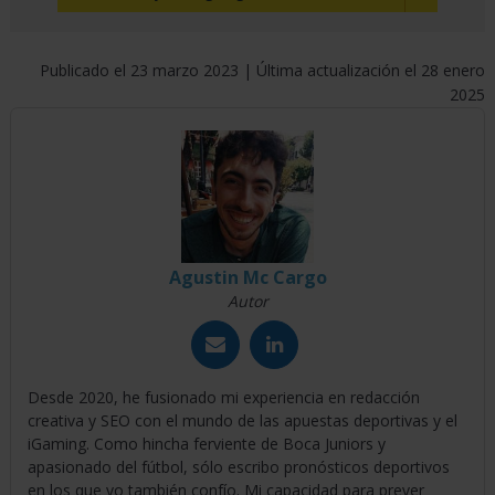
Publicado el 23 marzo 2023 | Última actualización el 28 enero
2025
Agustin Mc Cargo
Autor
Desde 2020, he fusionado mi experiencia en redacción
creativa y SEO con el mundo de las apuestas deportivas y el
iGaming. Como hincha ferviente de Boca Juniors y
apasionado del fútbol, sólo escribo pronósticos deportivos
en los que yo también confío. Mi capacidad para prever