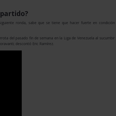
partido?
siguiente ronda, sabe que se tiene que hacer fuerte en condición 
rrota del pasado fin de semana en la Liga de Venezuela al sucumbir 
ioravanti; descontó Eric Ramírez.