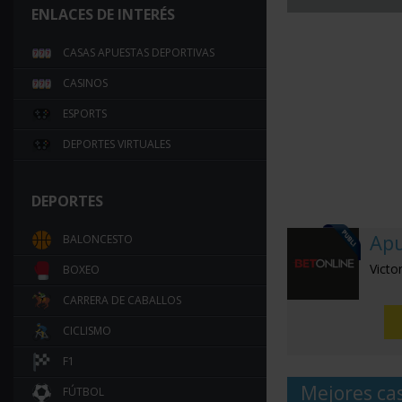
ENLACES DE INTERÉS
CASAS APUESTAS DEPORTIVAS
CASINOS
ESPORTS
DEPORTES VIRTUALES
DEPORTES
Apu
BALONCESTO
Victo
BOXEO
CARRERA DE CABALLOS
CICLISMO
F1
Mejores ca
FÚTBOL