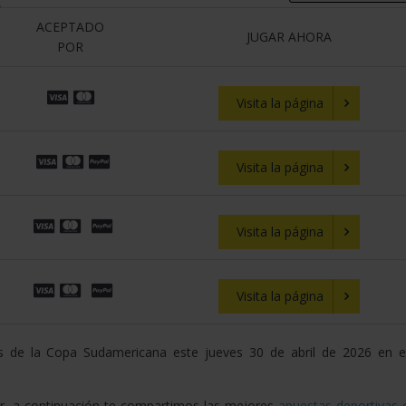
ACEPTADO
JUGAR AHORA
POR
Visita la página
Visita la página
Visita la página
Visita la página
s de la Copa Sudamericana este jueves 30 de abril de 2026 en e
tor, a continuación te compartimos las mejores
apuestas deportivas 