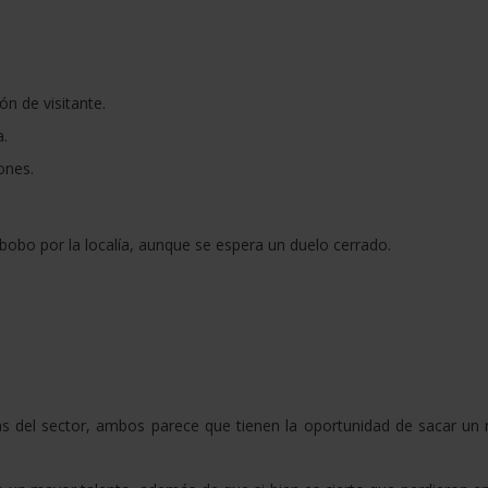
o
n de visitante.
.
ones.
bobo por la localía, aunque se espera un duelo cerrado.
s del sector, ambos parece que tienen la oportunidad de sacar un 