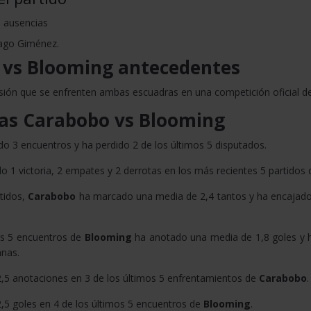
n ausencias
ago Giménez.
 vs Blooming antecedentes
sión que se enfrenten ambas escuadras en una competición oficial d
cas Carabobo vs Blooming
o 3 encuentros y ha perdido 2 de los últimos 5 disputados.
 1 victoria, 2 empates y 2 derrotas en los más recientes 5 partidos 
rtidos,
Carabobo
ha marcado una media de 2,4 tantos y ha encajado u
es 5 encuentros de
Blooming
ha anotado una media de 1,8 goles y h
anas.
,5 anotaciones en 3 de los últimos 5 enfrentamientos de
Carabobo
.
,5 goles en 4 de los últimos 5 encuentros de
Blooming
.