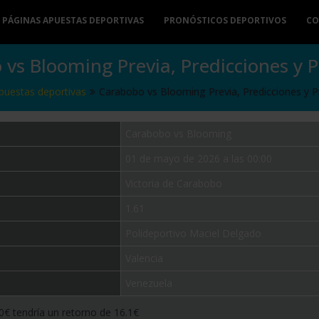
PÁGINAS APUESTAS DEPORTIVAS
PRONÓSTICOS DEPORTIVOS
CO
vs Blooming Previa, Predicciones y P
puestas deportivas
Carabobo vs Blooming Previa, Predicciones y 
Carabobo vs Blooming
01 de mayo de 2026 a las 00:00
Victoria de Carabobo
1.61
Polideportivo Maciel Delgado
Valencia
Venezuela
€ tendría un retorno de 16.1€