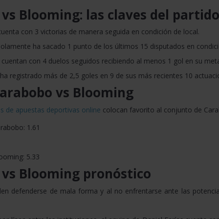
vs Blooming: las claves del partid
uenta con 3 victorias de manera seguida en condición de local.
olamente ha sacado 1 punto de los últimos 15 disputados en condició
cuentan con 4 duelos seguidos recibiendo al menos 1 gol en su meta
a registrado más de 2,5 goles en 9 de sus más recientes 10 actuaci
arabobo vs Blooming
s de apuestas deportivas online
colocan favorito al conjunto de Cara
arabobo: 1.61
looming: 5.33
vs Blooming pronóstico
len defenderse de mala forma y al no enfrentarse ante las potencia