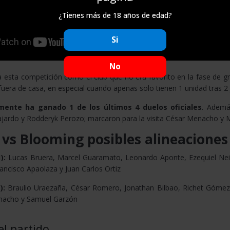
¿Tienes más de 18 años de edad?
Si
No
a esta competición como el club que no era favorito en la fase de 
era de casa, en especial cuando apenas solo tienen 1 unidad tras 2
mente ha ganado 1 de los últimos 4 duelos oficiales
. Ademá
ardo y Rodderyk Perozo; marcaron para la visita César Menacho y Mo
vs Blooming posibles alineaciones
):
Lucas Bruera, Marcel Guaramato, Leonardo Aponte, Ezequiel Neir
ancisco Apaolaza y Juan Carlos Ortiz
):
Braulio Uraezaña, César Romero, Jonathan Bilbao, Richet Gómez,
Menacho y Samuel Garzón
l partido