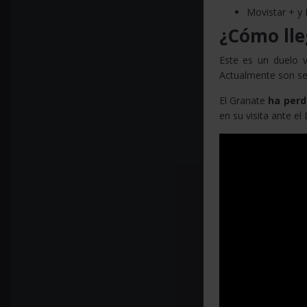
Movistar + y
¿Cómo lle
Este es un duelo v
Actualmente son seg
El Granate
ha perd
en su visita ante e