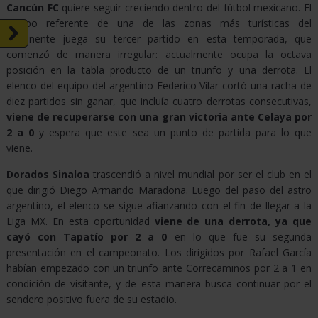
Cancún FC
quiere seguir creciendo dentro del fútbol mexicano. El
equipo referente de una de las zonas más turísticas del
continente juega su tercer partido en esta temporada, que
comenzó de manera irregular: actualmente ocupa la octava
posición en la tabla producto de un triunfo y una derrota. El
elenco del equipo del argentino Federico Vilar cortó una racha de
diez partidos sin ganar, que incluía cuatro derrotas consecutivas,
viene de recuperarse con una gran victoria ante Celaya por
2 a 0
y espera que este sea un punto de partida para lo que
viene.
Dorados Sinaloa
trascendió a nivel mundial por ser el club en el
que dirigió Diego Armando Maradona. Luego del paso del astro
argentino, el elenco se sigue afianzando con el fin de llegar a la
Liga MX. En esta oportunidad
viene de una derrota, ya que
cayó con Tapatío por 2 a 0
en lo que fue su segunda
presentación en el campeonato. Los dirigidos por Rafael García
habían empezado con un triunfo ante Correcaminos por 2 a 1 en
condición de visitante, y de esta manera busca continuar por el
sendero positivo fuera de su estadio.