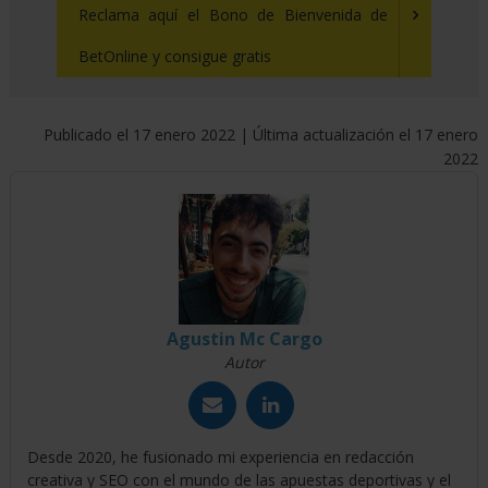
Reclama aquí el Bono de Bienvenida de
BetOnline y consigue gratis
Publicado el 17 enero 2022 | Última actualización el 17 enero
2022
Agustin Mc Cargo
Autor
Desde 2020, he fusionado mi experiencia en redacción
creativa y SEO con el mundo de las apuestas deportivas y el