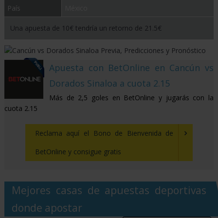
País
UNIDOS
México
Una apuesta de 10€ tendría un retorno de 21.5€
ENLACES
DE
Apuesta con BetOnline en Cancún vs
INTERÉS
Dorados Sinaloa a cuota 2.15
Más de 2,5 goles en BetOnline y jugarás con la
CASAS
cuota 2.15
APUESTAS
Reclama aquí el Bono de Bienvenida de
DEPORTIVAS
BetOnline y consigue gratis
CASINOS
Mejores casas de apuestas deportivas
ESPORTS
donde apostar