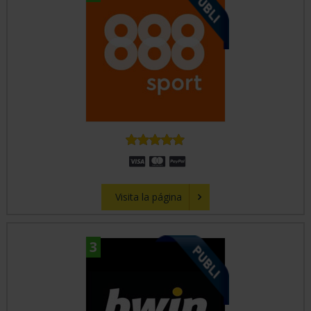
CICLISMO
F1
FÚTBOL
MOTO
GP
Visita la página
TENIS
3