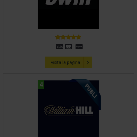
Visita la página
4