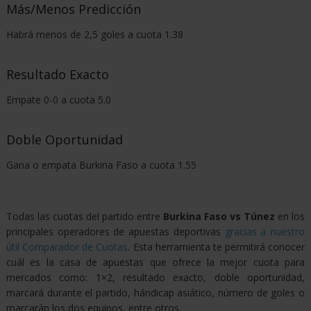
Más/Menos Predicción
Habrá menos de 2,5 goles a cuota 1.38
Resultado Exacto
Empate 0-0 a cuota 5.0
Doble Oportunidad
Gana o empata Burkina Faso a cuota 1.55
Todas las cuotas del partido entre
Burkina Faso vs Túnez
en los
principales operadores de apuestas deportivas
gracias a nuestro
útil Comparador de Cuotas
. Esta herramienta te permitirá conocer
cuál es la casa de apuestas que ofrece la mejor cuota para
mercados como: 1×2, resultado exacto, doble oportunidad,
marcará durante el partido, hándicap asiático, número de goles o
marcarán los dos equipos, entre otros.