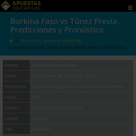
Burkina Faso vs Túnez Previa,
APUESTAS
Predicciones y Pronóstico
POR
Pronóstico apuestas deportivas
PAÍS
Burkina Faso vs Túnez Previa, Predicciones y Pronóstico
MÉXICO
Evento
Burkina Faso vs Túnez
PERÚ
Fecha
29 de enero de 2022 a las 20:00
ECUADOR
Pronóstico
Burkina Faso ganará o empatará el encuentro
COLOMBIA
Cuota
1.55
ARGENTINA
Estadio
Omnisport Roumdé Adjia
CHILE
Ciudad
Garoua
URUGUAY
País
Camerún
ESTADOS