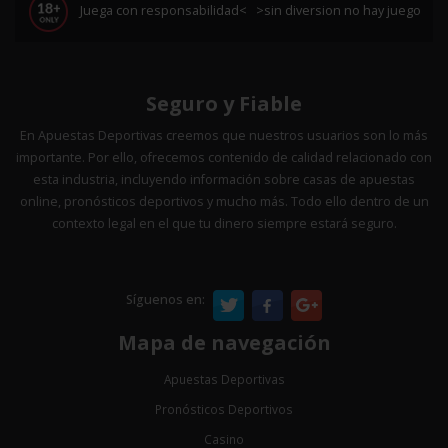
Juega con responsabilidad< >sin diversion no hay juego
Seguro y Fiable
En Apuestas Deportivas creemos que nuestros usuarios son lo más
importante. Por ello, ofrecemos contenido de calidad relacionado con
esta industria, incluyendo información sobre casas de apuestas
online, pronósticos deportivos y mucho más. Todo ello dentro de un
contexto legal en el que tu dinero siempre estará seguro.
Síguenos en:
Mapa de navegación
Apuestas Deportivas
Pronósticos Deportivos
Casino