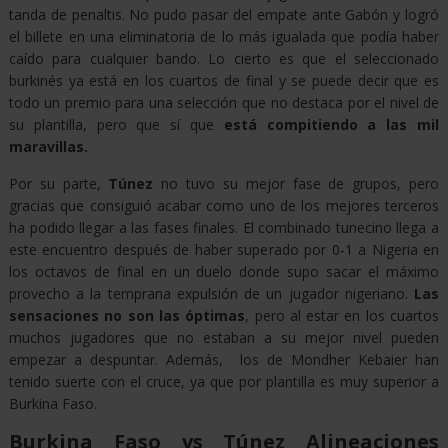
tanda de penaltis. No pudo pasar del empate ante Gabón y logró
el billete en una eliminatoria de lo más igualada que podía haber
caído para cualquier bando. Lo cierto es que el seleccionado
burkinés ya está en los cuartos de final y se puede decir que es
todo un premio para una selección que no destaca por el nivel de
su plantilla, pero que sí que
está compitiendo a las mil
maravillas.
Por su parte,
Túnez
no tuvo su mejor fase de grupos, pero
gracias que consiguió acabar como uno de los mejores terceros
ha podido llegar a las fases finales. El combinado tunecino llega a
este encuentro después de haber superado por 0-1 a Nigeria en
los octavos de final en un duelo donde supo sacar el máximo
provecho a la temprana expulsión de un jugador nigeriano.
Las
sensaciones no son las óptimas
, pero al estar en los cuartos
muchos jugadores que no estaban a su mejor nivel pueden
empezar a despuntar. Además, los de Mondher Kebaier han
tenido suerte con el cruce, ya que por plantilla es muy superior a
Burkina Faso.
Burkina Faso vs Túnez
Alineaciones