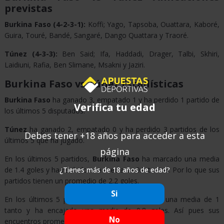
previstas
Burkina Faso (4-2-3-1):
Koffi; Yago, Tapsoba, Ouattara, Kaboré,
Guira, Touré, Bandé, Sangaré, Dango Quattara y Traoré.
Túnez (4-3-3):
Ben Said; Ifa, Haddadi, Drager, Talbi, Skhiri,
Laidiuni, Rafia, Ben Slimane, Msakni y Jaziri.
Burkina Faso vs Túnez
Estadísticas
Burkina Faso
ha ganado 3, empatado 1 y ha perdido 1 partido de
Verifica tu edad
los últimos 5 disputados.
Túnez
ha ganado 2, empatado 0 y ha perdido 3 partidos de los
Debes tener +18 años para acceder a esta
últimos 5 que ha jugado.
página
En los últimos 5 partidos,
Burkina Faso
ha marcado una media
¿Tienes más de 18 años de edad?
de 1.4 goles y ha recibido una media de 0.8 tantos. Por lo que sus
partidos tienen un promedio de 2.2 goles.
Si
En los últimos 5 partidos,
Túnez
ha marcado una media de 1
tanto y ha encajado una media de 0.8 goles. Así pues sus
No
encuentros promedian 1.8 goles.