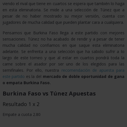
viendo el rival que tiene en cuartos se espera que también lo haga
en esta eliminatoria. Se mide a una selección de Túnez que a
pesar de no haber mostrado su mejor versión, cuenta con
jugadores de mucha calidad que pueden plantar cara a cualquiera.
Pensamos que Burkina Faso llega a este partido con mejores
sensaciones. Túnez no ha acabado de rendir y a pesar de tener
mucha calidad no confiamos en que saque esta eliminatoria
adelante. Se enfrenta a una selección que ha sabido sufrir a lo
largo de este torneo y que al estar en cuartos pondrá toda la
carne sobre el asador por ser uno de los elegidos para las
semifinales. Por ello, nuestra
recomendación de apuesta para
este partido
es la del
mercado de doble oportunidad de gana
o empata Burkina Faso.
Burkina Faso vs Túnez
Apuestas
Resultado 1 x 2
Empate a cuota 2.80