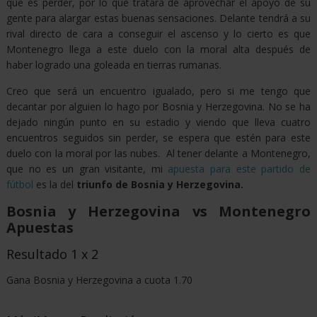
que es perder, por lo que tratará de aprovechar el apoyo de su
gente para alargar estas buenas sensaciones. Delante tendrá a su
rival directo de cara a conseguir el ascenso y lo cierto es que
Montenegro llega a este duelo con la moral alta después de
haber logrado una goleada en tierras rumanas.
Creo que será un encuentro igualado, pero si me tengo que
decantar por alguien lo hago por Bosnia y Herzegovina. No se ha
dejado ningún punto en su estadio y viendo que lleva cuatro
encuentros seguidos sin perder, se espera que estén para este
duelo con la moral por las nubes. Al tener delante a Montenegro,
que no es un gran visitante, mi
apuesta para este partido de
fútbol
es la del
triunfo de Bosnia y Herzegovina.
Bosnia y Herzegovina vs Montenegro
Apuestas
Resultado 1 x 2
Gana Bosnia y Herzegovina a cuota 1.70