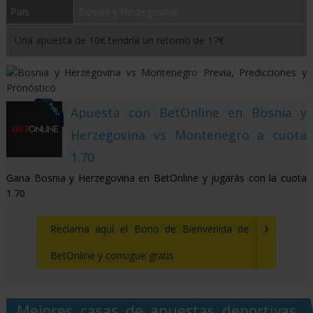
País
UNIDOS
Bosnia y Herzegovina
Una apuesta de 10€ tendría un retorno de 17€
ENLACES
DE
INTERÉS
Apuesta con BetOnline en Bosnia y
Herzegovina vs Montenegro a cuota
CASAS
1.70
APUESTAS
Gana Bosnia y Herzegovina en BetOnline y jugarás con la cuota
1.70
DEPORTIVAS
Reclama aquí el Bono de Bienvenida de
CASINOS
BetOnline y consigue gratis
ESPORTS
Mejores casas de apuestas deportivas