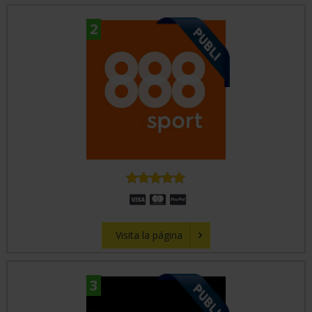
CICLISMO
2
F1
FÚTBOL
MOTO
GP
TENIS
Visita la página
3