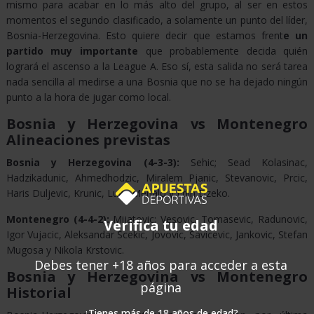
mismo para acabar en lo más alto del grupo, al ser en estos
momentos el segundo clasificado, a solamente un punto del líder,
Bosnia-Herzegovina. Esto quiere decir que estamos frent
e un
partido muy importante
que probablemente decida quién
logrará el ascenso a la League A. Eso sí, esta salida no será tarea
nada sencilla al medirse a una Bosnia que no se ha dejado ningún
punto a la hora de jugar como local.
Bosnia y Herzegovina vs Montenegro
Alineaciones previstas
Bosnia y Herzegovina (4-3-3):
Sehic; Sead Kolasinac,
Hadzikadunic, Ahmedhodzic, Miralem Pjanic, Stevanovic, Prcic,
Haris Duljevic, Krunic, Luka Menalo y Edin Dzeko.
Montenegro (4-4-2):
Mijatovic; Vesovic, Tomasevic, Radunovic,
Verifica tu edad
Igor Vujacic, Aleksandar Scekic, Jovovic, Savicevic, Jankovic, Stefan
Mugosa y Nikola Krstovic.
Debes tener +18 años para acceder a esta
Bosnia y Herzegovina vs Montenegro
página
Historial
¿Tienes más de 18 años de edad?