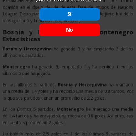
Bosnia-Herzegovina y Montenegro se cruzaron por última
ocasión en el duelo de ida de esta fase de grupos de Nations
Si
League. Dicho partido celebrado el pasado mes de junio fue de lo
más igualado y finalizó en empate (1-1).
No
Bosnia y Herzegovina vs Montenegro
Estadísticas
Bosnia y Herzegovina
ha ganado 3 y ha empatado 2 de los
últimos 5 disputados.
Montenegro
ha ganado 3, empatado 1 y ha perdido 1 en los
últimos 5 que ha jugado.
En los últimos 5 partidos,
Bosnia y Herzegovina
ha marcado
una media de 1.4 goles y ha recibido una media de 0.8 tantos. Por
lo que sus partidos tienen un promedio de 2.2 goles.
En los últimos 5 partidos,
Montenegro
ha marcado una media
de 1.4 tantos y ha encajado una media de 0.6 goles. Así pues, sus
encuentros promedian 2 goles.
Ha habido más de 2,5 goles en 1 de los últimos 5 partidos de