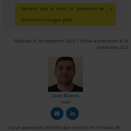
Reclama aquí el Bono de Bienvenida de
BetOnline y consigue gratis
Publicado el 20 septiembre 2022 | Última actualización el 20
septiembre 2022
Juan Blanco
Autor
Soy un apasionado del fútbol que encontró en el mundo de