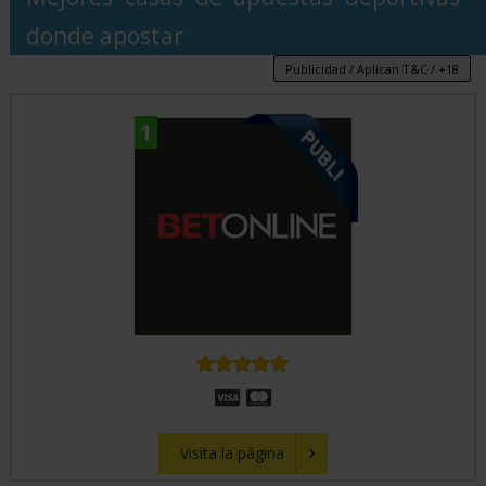
donde apostar
DEPORTES
Publicidad / Aplican T&C / +18
VIRTUALES
1
DEPORTES
BALONCESTO
BOXEO
CARRERA
DE
CABALLOS
Visita la página