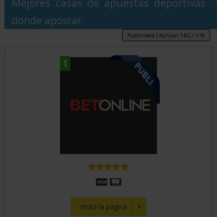
Mejores casas de apuestas deportivas
donde apostar
DEPORTES
VIRTUALES
Publicidad / Aplican T&C / +18
1
DEPORTES
BALONCESTO
BOXEO
CARRERA
DE
CABALLOS
Visita la página