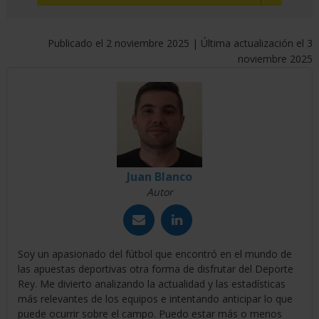
Publicado el 2 noviembre 2025 | Última actualización el 3
noviembre 2025
Juan Blanco
Autor
Soy un apasionado del fútbol que encontró en el mundo de
las apuestas deportivas otra forma de disfrutar del Deporte
Rey. Me divierto analizando la actualidad y las estadísticas
más relevantes de los equipos e intentando anticipar lo que
puede ocurrir sobre el campo. Puedo estar más o menos