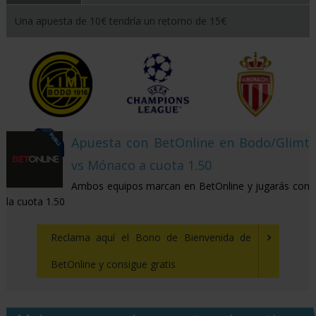
UNIDOS
Una apuesta de 10€ tendría un retorno de 15€
ENLACES
DE
INTERÉS
Apuesta con BetOnline en Bodo/Glimt
CASAS
vs Mónaco a cuota 1.50
APUESTAS
Ambos equipos marcan en BetOnline y jugarás con
la cuota 1.50
DEPORTIVAS
Reclama aquí el Bono de Bienvenida de
CASINOS
BetOnline y consigue gratis
ESPORTS