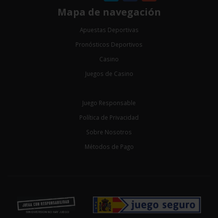
Mapa de navegación
Apuestas Deportivas
Pronósticos Deportivos
Casino
Juegos de Casino
Juego Responsable
Política de Privacidad
Sobre Nosotros
Métodos de Pago