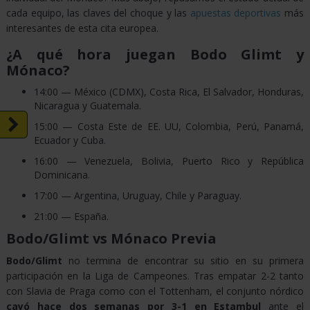
cada equipo, las claves del choque y las
apuestas deportivas
más
interesantes de esta cita europea.
¿A qué hora juegan Bodo Glimt y
Mónaco?
14:00 — México (CDMX), Costa Rica, El Salvador, Honduras,
Nicaragua y Guatemala.
15:00 — Costa Este de EE. UU, Colombia, Perú, Panamá,
Ecuador y Cuba.
16:00 — Venezuela, Bolivia, Puerto Rico y República
Dominicana.
17:00 — Argentina, Uruguay, Chile y Paraguay.
21:00 — España.
Bodo/Glimt vs Mónaco Previa
Bodo/Glimt
no termina de encontrar su sitio en su primera
participación en la Liga de Campeones. Tras empatar 2-2 tanto
con Slavia de Praga como con el Tottenham, el conjunto nórdico
cayó hace dos semanas por 3-1 en Estambul
ante el