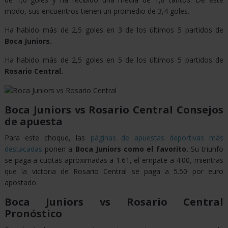
modo, sus encuentros tienen un promedio de 3,4 goles.
Ha habido más de 2,5 goles en 3 de los últimos 5 partidos de
Boca Juniors.
Ha habido más de 2,5 goles en 5 de los últimos 5 partidos de
Rosario Central.
Boca Juniors vs Rosario Central Consejos
de apuesta
Para este choque, las
páginas de apuestas deportivas más
destacadas
ponen a
Boca Juniors como el favorito.
Su triunfo
se paga a cuotas aproximadas a 1.61, el empate a 4.00, mientras
que la victoria de Rosario Central se paga a 5.50 por euro
apostado.
Boca Juniors vs Rosario Central
Pronóstico