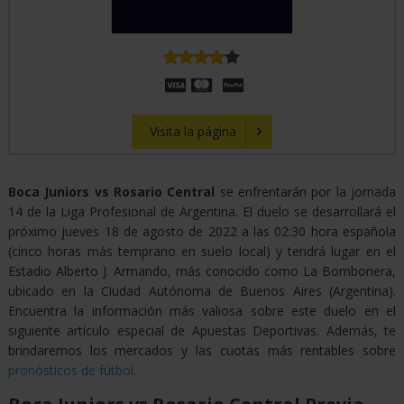
Visita la página
Boca Juniors vs Rosario Central
se enfrentarán por la jornada
14 de la Liga Profesional de Argentina. El duelo se desarrollará el
próximo jueves 18 de agosto de 2022 a las 02:30 hora española
(cinco horas más temprano en suelo local) y tendrá lugar en el
Estadio Alberto J. Armando, más conocido como La Bombonera,
ubicado en la Ciudad Autónoma de Buenos Aires (Argentina).
Encuentra la información más valiosa sobre este duelo en el
siguiente artículo especial de Apuestas Deportivas. Además, te
brindaremos los mercados y las cuotas más rentables sobre
pronósticos de fútbol
.