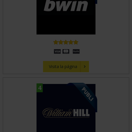
Visita la página
4