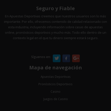
Seguro y Fiable
En Apuestas Deportivas creemos que nuestros usuarios son lo más
importante. Por ello, ofrecemos contenido de calidad relacionado con
esta industria, incluyendo información sobre casas de apuestas
online, pronósticos deportivos y mucho más. Todo ello dentro de un
contexto legal en el que tu dinero siempre estará seguro.
Síguenos en:
Mapa de navegación
Apuestas Deportivas
Pronósticos Deportivos
Casino
Juegos de Casino