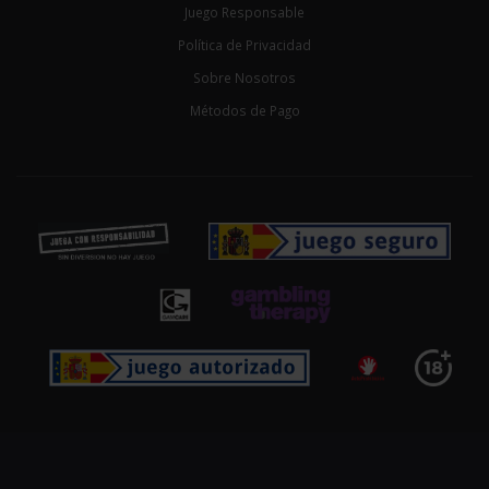
Juego Responsable
Política de Privacidad
Sobre Nosotros
Métodos de Pago