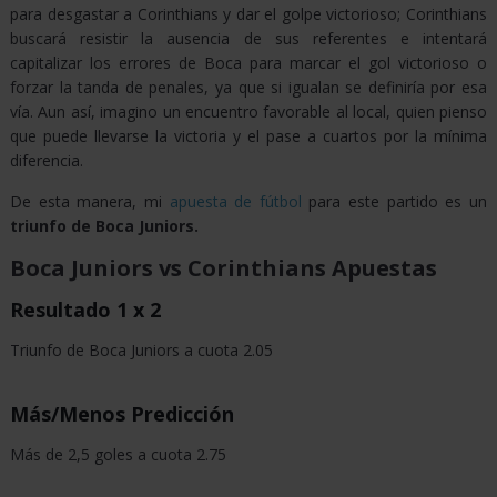
para desgastar a Corinthians y dar el golpe victorioso; Corinthians
buscará resistir la ausencia de sus referentes e intentará
capitalizar los errores de Boca para marcar el gol victorioso o
forzar la tanda de penales, ya que si igualan se definiría por esa
vía. Aun así, imagino un encuentro favorable al local, quien pienso
que puede llevarse la victoria y el pase a cuartos por la mínima
diferencia.
De esta manera, mi
apuesta de fútbol
para este partido es un
triunfo de Boca Juniors.
Boca Juniors vs Corinthians Apuestas
Resultado 1 x 2
Triunfo de Boca Juniors a cuota 2.05
Más/Menos Predicción
Más de 2,5 goles a cuota 2.75