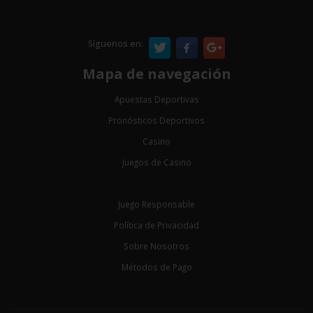
Síguenos en:
Mapa de navegación
Apuestas Deportivas
Pronósticos Deportivos
Casino
Juegos de Casino
Juego Responsable
Política de Privacidad
Sobre Nosotros
Métodos de Pago