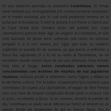
En una situación parecida se encuentra
Corinthians.
El Timao
viene lastrado por la irregularidad y le cuesta encontrar resultados
en el medio nacional, por lo cual está perdiendo terreno en la
lucha por el Brasileirao. Si bien la victoria 4 a 0 frente a Santos por
la Copa Brasil (una semana antes del partido por Copa
Libertadores) pareció darle algo de oxígeno al Corinthians, el club
más laureado de Brasil viene sufriendo una racha sin victorias
(empate 0 a 0 con Santos por Liga) que tuvo su máximo
esplendor el pasado fin de semana, ya que previo a enfrentar a
Boca fue vapuleado (4 a 0) en su visita al Fluminense, en un
encuentro donde estuvo lejos de ser una amenaza. Para echarle
más leña al fuego,
estos resultados adversos vienen
concatenados con lesiones de muchos de sus jugadores
titulares
, inclusive perdió a referentes como Fagner y Willian en
la ida frente a Boca. Por lo tanto, el panorama luce sombrío para
Corinthians. En cuanto a la Libertadores, el equipo de Vitor Pereira
tuvo una Fase de Grupos complicada donde pasó a octavos con
lo justo, escoltando a Boca. Ya en octavos, durante el partido de
ida, Corinthians no pudo sacar diferencias frente al Xeneize en un
partido donde las situaciones de gol no fueron claras. Por lo