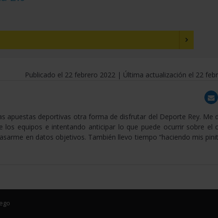
Publicado el 22 febrero 2022 | Última actualización el 22 feb
s apuestas deportivas otra forma de disfrutar del Deporte Rey. Me d
de los equipos e intentando anticipar lo que puede ocurrir sobre el
sarme en datos objetivos. También llevo tiempo “haciendo mis pini
uego