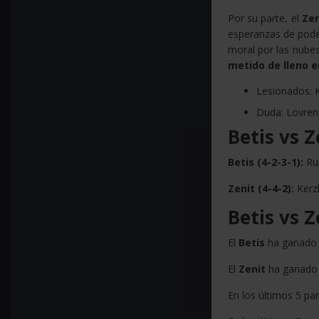
Por su parte, el
Zen
esperanzas de poder
moral por las nubes 
metido de lleno e
Lesionados: 
Duda: Lovren
Betis vs 
Betis (4-2-3-1):
Ru
Zenit (4-4-2):
Kerz
Betis vs Z
El
Betis
ha ganado 
El
Zenit
ha ganado 
En los últimos 5 par