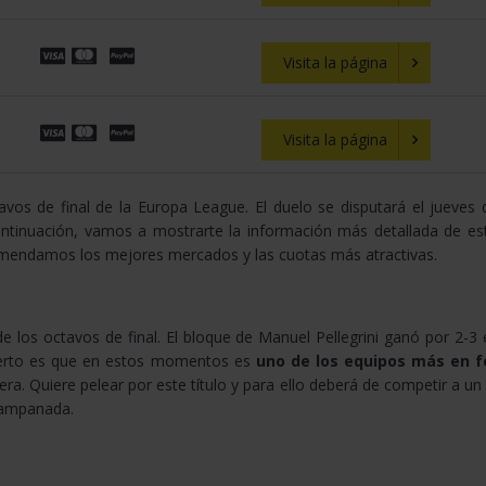
Visita la página
Visita la página
avos de final de la Europa League. El duelo se disputará el jueves 
continuación, vamos a mostrarte la información más detallada de est
omendamos los mejores mercados y las cuotas más atractivas.
e los octavos de final. El bloque de Manuel Pellegrini ganó por 2-3 e
cierto es que en estos momentos es
uno de los equipos más en 
a. Quiere pelear por este título y para ello deberá de competir a un 
 campanada.