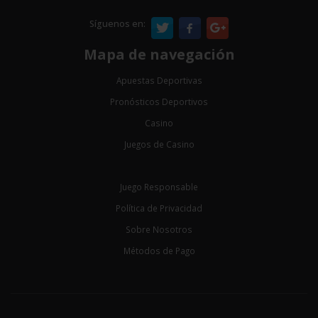
Síguenos en:
Mapa de navegación
Apuestas Deportivas
Pronósticos Deportivos
Casino
Juegos de Casino
Juego Responsable
Política de Privacidad
Sobre Nosotros
Métodos de Pago