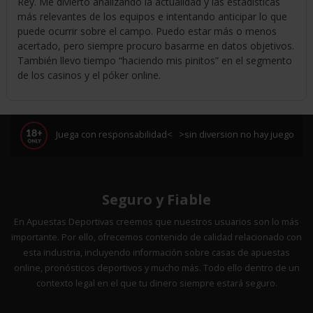
Rey. Me divierto analizando la actualidad y las estadísticas
más relevantes de los equipos e intentando anticipar lo que
puede ocurrir sobre el campo. Puedo estar más o menos
acertado, pero siempre procuro basarme en datos objetivos.
También llevo tiempo “haciendo mis pinitos” en el segmento
de los casinos y el póker online.
Juega con responsabilidad< >sin diversion no hay juego
Seguro y Fiable
En Apuestas Deportivas creemos que nuestros usuarios son lo más
importante. Por ello, ofrecemos contenido de calidad relacionado con
esta industria, incluyendo información sobre casas de apuestas
online, pronósticos deportivos y mucho más. Todo ello dentro de un
contexto legal en el que tu dinero siempre estará seguro.