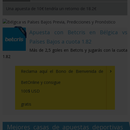
UNIDOS
Una apuesta de 10€ tendría un retorno de 18.2€
ENLACES
Apuesta con Betcris en Bélgica vs
DE
Países Bajos a cuota 1.82
INTERÉS
Más de 2,5 goles en Betcris y jugarás con la cuota
1.82
CASAS
Reclama aquí el Bono de Bienvenida de
APUESTAS
BetOnline y consigue
DEPORTIVAS
100$ USD
CASINOS
gratis
ESPORTS
Mejores casas de apuestas deportivas