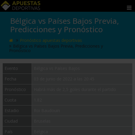
Bélgica vs Países Bajos Previa,
APUESTAS
Predicciones y Pronóstico
POR
Pronóstico apuestas deportivas
PAÍS
Bélgica vs Países Bajos Previa, Predicciones y
Pronóstico
MÉXICO
Evento
Bélgica vs Países Bajos
PERÚ
Fecha
ECUADOR
03 de junio de 2022 a las 20:45
COLOMBIA
Pronóstico
Habrá más de 2,5 goles durante el partido
ARGENTINA
Cuota
1.82
CHILE
Estadio
Roi Baudouin
URUGUAY
Ciudad
Bruselas
ESTADOS
País
Bélgica