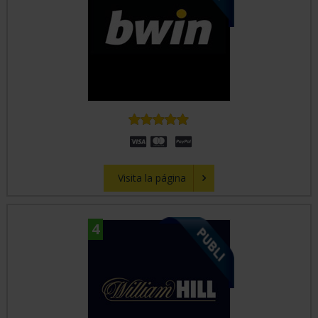
Visita la página
4