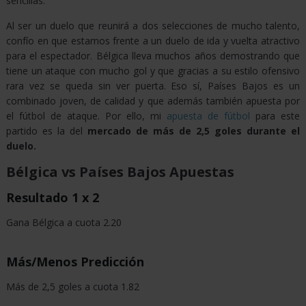
sencillas.
Al ser un duelo que reunirá a dos selecciones de mucho talento,
confío en que estamos frente a un duelo de ida y vuelta atractivo
para el espectador. Bélgica lleva muchos años demostrando que
tiene un ataque con mucho gol y que gracias a su estilo ofensivo
rara vez se queda sin ver puerta. Eso sí, Países Bajos es un
combinado joven, de calidad y que además también apuesta por
el fútbol de ataque. Por ello, mi
apuesta de fútbol
para este
partido es la del
mercado de más de 2,5 goles durante el
duelo.
Bélgica vs Países Bajos
Apuestas
Resultado 1 x 2
Gana Bélgica a cuota 2.20
Más/Menos Predicción
Más de 2,5 goles a cuota 1.82