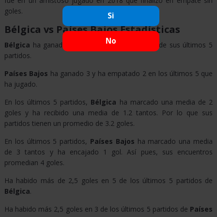
fue en un amistoso jugado en 2018 que finalizó en empate sin
goles.
Si
Bélgica vs Países Bajos Estadísticas
No
Bélgica
ha ganado 2, empatado 2 y perdido 1 de sus últimos 5
partidos.
Países Bajos
ha ganado 3 y ha empatado 2 en los últimos 5 que
ha jugado.
En los últimos 5 partidos,
Bélgica
ha marcado una media de 2
goles y ha recibido una media de 1.2 tantos. Por lo que sus
partidos tienen un promedio de 3.2 goles.
En los últimos 5 partidos,
Países Bajos
ha marcado una media
de 3 tantos y ha encajado 1 gol. Así pues, sus encuentros
promedian 4 goles.
Ha habido más de 2,5 goles en 5 de los últimos 5 partidos de
Bélgica
.
Ha habido más 2,5 goles en 3 de los últimos 5 partidos de
Países