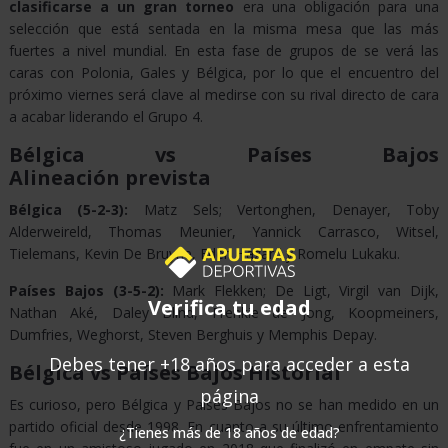
clasificarse a un gran torneo
era una obligación para una
selección que está sentada en la misma mesa que las más
fuertes a nivel mundial. En esta fase de grupos de se verá las
caras con Polonia, Gales y Bélgica, por lo que el encuentro del
próximo viernes será clave al medirse con su rival directo de cara
a acabar liderando el Grupo 4.
Bélgica vs Países Bajos
Alineación prevista
Bélgica (5-2-3):
Matz Sels; Vertonghen, Denayer, Toby
Alderweireld, Thomas Meunier, Yannick Carrasco, Witsel,
Tielemans, Kevin De Bruyne, Eden Hazard y Romelu Lukaku.
Países Bajos (3-5-2):
Mark Flekken; De Ligt, Virgil van Dijk,
Verifica tu edad
Nathan Aké, Daley Blind, Frenkie de Jong, Koopmeiners,
Dumfries, Weghorst, Steven Berghuis y Memphis Depay.
Debes tener +18 años para acceder a esta
Bélgica vs Países Bajos Historial
página
Es curioso, pero Bélgica y Países Bajos no se han medido en un
partido oficial desde 1998. En cuanto a su último enfrentamiento
¿Tienes más de 18 años de edad?