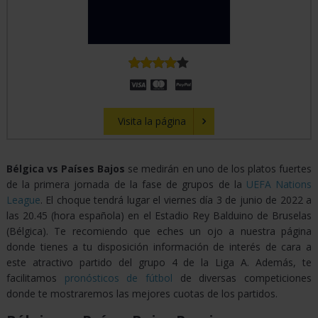
Visita la página
Bélgica vs Países Bajos
se medirán en uno de los platos fuertes
de la primera jornada de la fase de grupos de la
UEFA Nations
League
. El choque tendrá lugar el viernes día 3 de junio de 2022 a
las 20.45 (hora española) en el Estadio Rey Balduino de Bruselas
(Bélgica). Te recomiendo que eches un ojo a nuestra página
donde tienes a tu disposición información de interés de cara a
este atractivo partido del grupo 4 de la Liga A. Además, te
facilitamos
pronósticos de fútbol
de diversas competiciones
donde te mostraremos las mejores cuotas de los partidos.