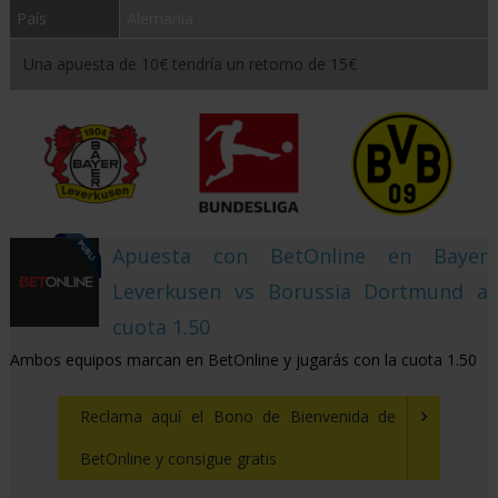
País
UNIDOS
Alemania
Una apuesta de 10€ tendría un retorno de 15€
ENLACES
DE
INTERÉS
CASAS
Apuesta con BetOnline en Bayer
APUESTAS
Leverkusen vs Borussia Dortmund a
DEPORTIVAS
cuota 1.50
Ambos equipos marcan en BetOnline y jugarás con la cuota 1.50
CASINOS
Reclama aquí el Bono de Bienvenida de
BetOnline y consigue gratis
ESPORTS