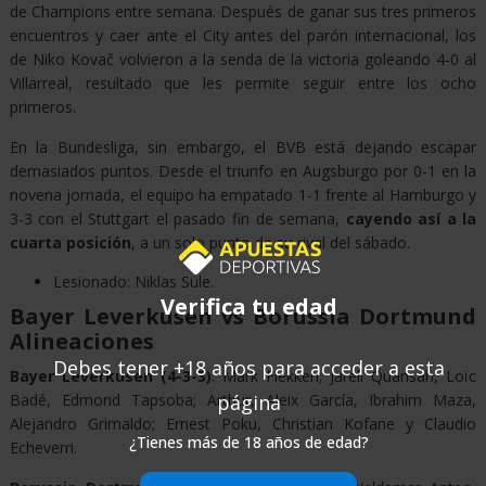
de Champions entre semana. Después de ganar sus tres primeros
encuentros y caer ante el City antes del parón internacional, los
de Niko Kovač volvieron a la senda de la victoria goleando 4-0 al
Villarreal, resultado que les permite seguir entre los ocho
primeros.
En la Bundesliga, sin embargo, el BVB está dejando escapar
demasiados puntos. Desde el triunfo en Augsburgo por 0-1 en la
novena jornada, el equipo ha empatado 1-1 frente al Hamburgo y
3-3 con el Stuttgart el pasado fin de semana,
cayendo así a la
cuarta posición
, a un solo punto de su rival del sábado.
Lesionado: Niklas Süle.
Verifica tu edad
Bayer Leverkusen vs Borussia Dortmund
Alineaciones
Debes tener +18 años para acceder a esta
Bayer Leverkusen (4-3-3)
: Mark Flekken; Jarell Quansah, Loïc
Badé, Edmond Tapsoba; Arthur, Aleix García, Ibrahim Maza,
página
Alejandro Grimaldo; Ernest Poku, Christian Kofane y Claudio
¿Tienes más de 18 años de edad?
Echeverri.