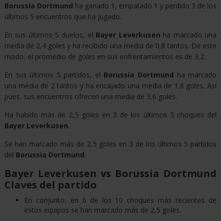
Borussia Dortmund
ha ganado 1, empatado 1 y perdido 3 de los
últimos 5 encuentros que ha jugado.
En sus últimos 5 duelos, el
Bayer Leverkusen
ha marcado una
media de 2,4 goles y ha recibido una media de 0,8 tantos. De este
modo, el promedio de goles en sus enfrentamientos es de 3,2.
En sus últimos 5 partidos, el
Borussia Dortmund
ha marcado
una media de 2 tantos y ha encajado una media de 1,6 goles. Así
pues, sus encuentros ofrecen una media de 3,6 goles.
Ha habido más de 2,5 goles en 3 de los últimos 5 choques del
Bayer Leverkusen
.
Se han marcado más de 2,5 goles en 3 de los últimos 5 partidos
del
Borussia Dortmund
.
Bayer Leverkusen vs Borussia Dortmund
Claves del partido
En conjunto, en 6 de los 10 choques más recientes de
estos equipos se han marcado más de 2,5 goles.