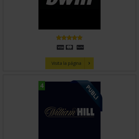
Visita la página
4