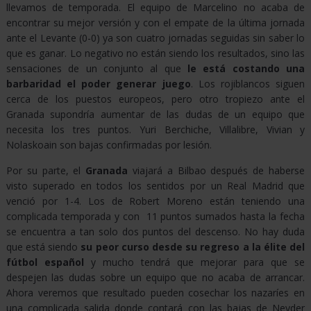
llevamos de temporada. El equipo de Marcelino no acaba de
encontrar su mejor versión y con el empate de la última jornada
ante el Levante (0-0) ya son cuatro jornadas seguidas sin saber lo
que es ganar. Lo negativo no están siendo los resultados, sino las
sensaciones de un conjunto al que
le está costando una
barbaridad el poder generar juego
. Los rojiblancos siguen
cerca de los puestos europeos, pero otro tropiezo ante el
Granada supondría aumentar de las dudas de un equipo que
necesita los tres puntos. Yuri Berchiche, Villalibre, Vivian y
Nolaskoain son bajas confirmadas por lesión.
Por su parte, el
Granada
viajará a Bilbao después de haberse
visto superado en todos los sentidos por un Real Madrid que
venció por 1-4. Los de Robert Moreno están teniendo una
complicada temporada y con 11 puntos sumados hasta la fecha
se encuentra a tan solo dos puntos del descenso. No hay duda
que está siendo
su peor curso desde su regreso a la élite del
fútbol español
y mucho tendrá que mejorar para que se
despejen las dudas sobre un equipo que no acaba de arrancar.
Ahora veremos que resultado pueden cosechar los nazaríes en
una complicada salida donde contará con las bajas de Neyder