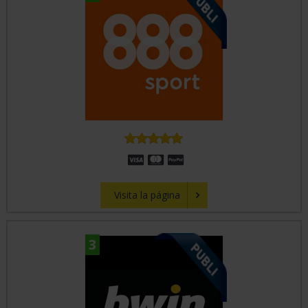
CICLISMO
F1
FÚTBOL
MOTO
GP
Visita la página
TENIS
3