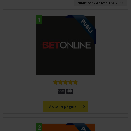
Publicidad / Aplican T&C / +18
DEPORTES
1
VIRTUALES
DEPORTES
BALONCESTO
BOXEO
CARRERA
Visita la página
DE
CABALLOS
2