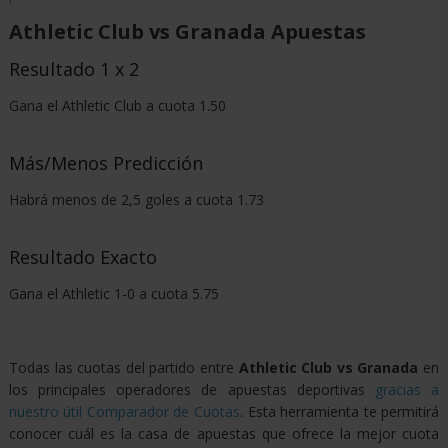
Athletic Club vs Granada
Apuestas
Resultado 1 x 2
Gana el Athletic Club a cuota 1.50
Más/Menos Predicción
Habrá menos de 2,5 goles a cuota 1.73
Resultado Exacto
Gana el Athletic 1-0 a cuota 5.75
Todas las cuotas del partido entre
Athletic Club vs Granada
en
los principales operadores de apuestas deportivas
gracias a
nuestro útil Comparador de Cuotas
. Esta herramienta te permitirá
conocer cuál es la casa de apuestas que ofrece la mejor cuota