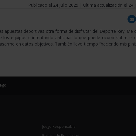
Publicado el 24 julio 2025 | Última actualización el 24 
s apuestas deportivas otra forma de disfrutar del Deporte Rey. Me d
de los equipos e intentando anticipar lo que puede ocurrir sobre el
sarme en datos objetivos. También llevo tiempo “haciendo mis pini
uego
Juego Responsable
Política de Privacidad