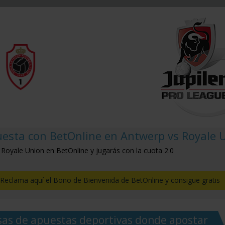
esta con BetOnline en Antwerp vs Royale U
Royale Union en BetOnline y jugarás con la cuota 2.0
Reclama aquí el Bono de Bienvenida de BetOnline y consigue gratis
sas de apuestas deportivas donde apostar