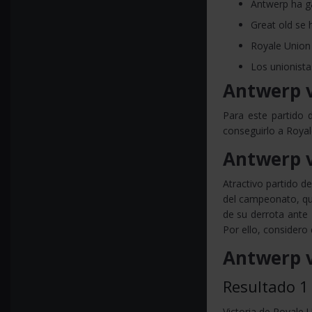
Antwerp ha g
Great old se 
Royale Union 
Los unionist
Antwerp v
Para este partido d
conseguirlo a Royal
Antwerp v
Atractivo partido d
del campeonato, qu
de su derrota ante 
Por ello, considero
Antwerp v
Resultado 1 
Victoria de Royale 