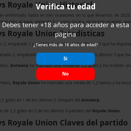
s Royale Union Historial
Verifica tu edad
an enfrentado hasta en tres ocasiones en lo que llevamos de 2025. E
vó el gato al agua, ganando 5-1 como local y, en la más reciente, qu
Debes tener +18 años para acceder a esta
s Royale Union Estadísticas
página
 2, empatado 1 y perdido 2 partidos de los últimos 5 que ha disputa
¿Tienes más de 18 años de edad?
nado 2, empatado 1 y perdido 2 encuentros de los últimos 5 que ha
Si
uelos,
Antwerp
ha marcado una media de 1,2 goles y ha recibido una
No
rtidos,
Royale Union
ha marcado una media de 1,2 tantos y ha encaj
,5 goles en 1 de los últimos 5 choques del
Antwerp.
de 2,5 goles en 2 de los últimos 5 partidos del
Royale Union
.
s Royale Union Claves del partido