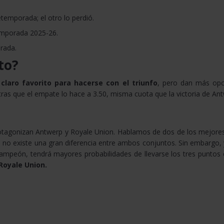
temporada; el otro lo perdió.
temporada 2025-26.
rada.
to?
claro favorito para hacerse con el triunfo
, pero dan más opc
tras que el empate lo hace a 3.50, misma cuota que la victoria de Ant
 protagonizan Antwerp y Royale Union. Hablamos de dos de los mejore
no existe una gran diferencia entre ambos conjuntos. Sin embargo, 
campeón, tendrá mayores probabilidades de llevarse los tres puntos 
Royale Union.