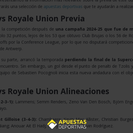
rarás una selección de
apuestas deportivas
que te ayudarán a realiza
s Royale Union Previa
 la competición después de
una campaña 2024-25 que fue de 
o 32 puntos, lejos de los 53 que obtuvo Club Brujas o los 56 de Roy
yoffs por la Conference League, por lo que no disputará competicion
 de Antwerp.
r su parte, arrancó la temporada
perdiendo la final de la Super
ncuentro. Sin embargo, un gol desde el punto de penalti de Tzolis y
equipo de Sebastien Pocognoli inicia esta nueva andadura con el obje
s Royale Union Alineaciones
2-3-1):
Lammens; Semm Renders, Zeno Van Den Bosch, Björn Engels,
ayo.
 Gilloise (3-4-3):
Chambaere; Kevin Mac Allister, Christian Burge
ang; Anouar Ait El Hadj; Franjo Ivanovic y Kevin Rodríguez.