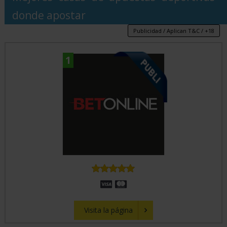
donde apostar
DEPORTES
Publicidad / Aplican T&C / +18
VIRTUALES
1
DEPORTES
BALONCESTO
BOXEO
CARRERA
DE
CABALLOS
Visita la página