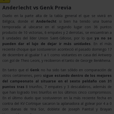
Anderlecht vs Genk Previa
Duelo en la parte alta de la tabla general el que se vivirá en
Bélgica, donde el
Anderlecht
si bien ha tenido una buena
temporada al ubicarse en el segundo lugar con 36 puntos
producto de 10 victorias, 6 empates y 2 derrotas, se encuentran a
8 unidades del líder Union Saint-Gilloise, por lo que
ya no se
pueden dar el lujo de dejar ir más unidades
. En el más
reciente choque que sostuvieron aconteció el pasado domingo 17
de diciembre al igualar 1 a 1 como visitantes en casa del Antwerp
con gol de Theo Leoni, y recibieron el tanto de George Ilenikhena.
En tanto que el
Genk
no ha sido tan sólido en comparación de
otros certámenes, pero
sigue estando dentro de los mejores
del campeonato al situarse en el sexto peldaño con 31
puntos tras
8 triunfos, 7 empates y 3 descalabros, además de
que han logrado tres triunfos en los últimos cinco compromisos.
En el último duelo que sostuvieron en la más reciente fecha en
contra del KV Cortrique sacaron la aplanadora al golear por 4 a 0
con dianas de Yira Sor, doblete de Joseph Paintsil y Brayan