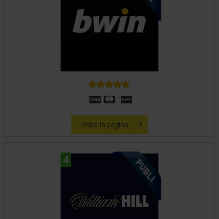
Visita la página
4