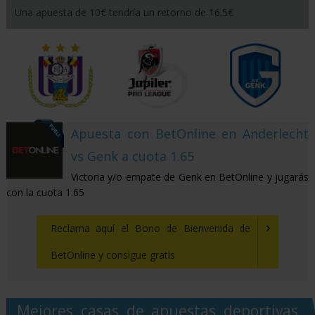
UNIDOS
Una apuesta de 10€ tendría un retorno de 16.5€
ENLACES
DE
INTERÉS
Apuesta con BetOnline en Anderlecht
vs Genk a cuota 1.65
CASAS
Victoria y/o empate de Genk en BetOnline y jugarás
APUESTAS
con la cuota 1.65
DEPORTIVAS
Reclama aquí el Bono de Bienvenida de
CASINOS
BetOnline y consigue gratis
ESPORTS
Mejores casas de apuestas deportivas