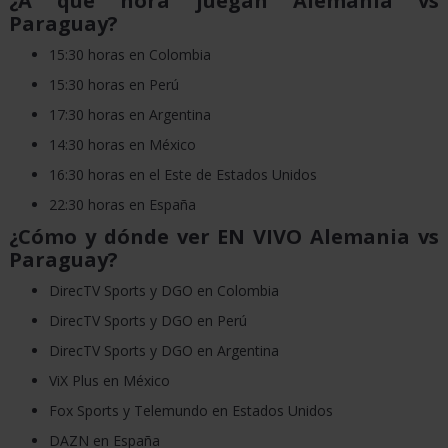
¿A qué hora juegan Alemania vs
Paraguay?
15:30 horas en Colombia
15:30 horas en Perú
17:30 horas en Argentina
14:30 horas en México
16:30 horas en el Este de Estados Unidos
22:30 horas en España
¿Cómo y dónde ver EN VIVO Alemania vs
Paraguay?
DirecTV Sports y DGO en Colombia
DirecTV Sports y DGO en Perú
DirecTV Sports y DGO en Argentina
ViX Plus en México
Fox Sports y Telemundo en Estados Unidos
DAZN en España