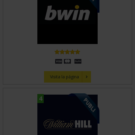
Visita la página
4