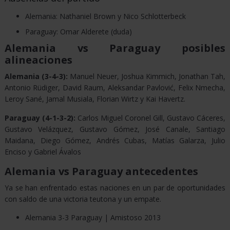
Alemania: Nathaniel Brown y Nico Schlotterbeck
Paraguay: Omar Alderete (duda)
Alemania vs Paraguay posibles
alineaciones
Alemania (3-4-3):
Manuel Neuer, Joshua Kimmich, Jonathan Tah,
Antonio Rüdiger, David Raum, Aleksandar Pavlović, Felix Nmecha,
Leroy Sané, Jamal Musiala, Florian Wirtz y Kai Havertz.
Paraguay (4-1-3-2):
Carlos Miguel Coronel Gill, Gustavo Cáceres,
Gustavo Velázquez, Gustavo Gómez, José Canale, Santiago
Maidana, Diego Gómez, Andrés Cubas, Matías Galarza, Julio
Enciso y Gabriel Ávalos
Alemania vs Paraguay antecedentes
Ya se han enfrentado estas naciones en un par de oportunidades
con saldo de una victoria teutona y un empate.
Alemania 3-3 Paraguay | Amistoso 2013