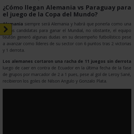
¿Cómo llegan Alemania vs Paraguay para
el juego de la Copa del Mundo?
Alemania
siempre será Alemania y habrá que ponerla como una
de las candidatas para ganar el Mundial, no obstante, el equipo
teutón generó algunas dudas en su desempeño futbolístico pese
a avanzar como líderes de su sector con 6 puntos tras 2 victorias
y 1 derrota.
Los alemanes cortaron una racha de 11 juegos sin derrota
luego de caer en contra de Ecuador en la última fecha de la fase
de grupos por marcador de 2 a 1 pues, pese al gol de Leroy Sané,
recibieron los goles de Nilson Angulo y Gonzalo Plata.