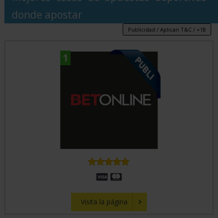
donde apostar
DEPORTES
Publicidad / Aplican T&C / +18
VIRTUALES
1
DEPORTES
BALONCESTO
BOXEO
CARRERA
DE
CABALLOS
Visita la página