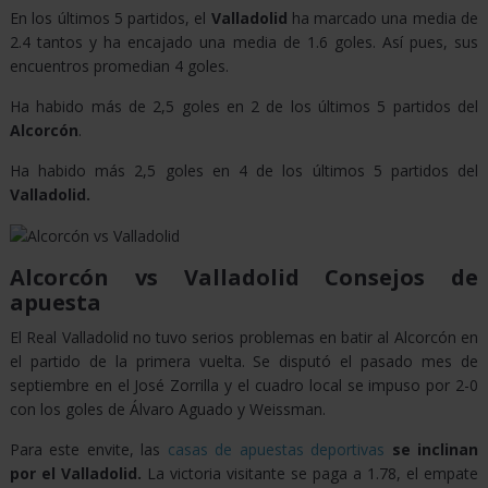
En los últimos 5 partidos, el
Valladolid
ha marcado una media de
2.4 tantos y ha encajado una media de 1.6 goles. Así pues, sus
encuentros promedian 4 goles.
Ha habido más de 2,5 goles en 2 de los últimos 5 partidos del
Alcorcón
.
Ha habido más 2,5 goles en 4 de los últimos 5 partidos del
Valladolid.
Alcorcón vs Valladolid
Consejos de
apuesta
El Real Valladolid no tuvo serios problemas en batir al Alcorcón en
el partido de la primera vuelta. Se disputó el pasado mes de
septiembre en el José Zorrilla y el cuadro local se impuso por 2-0
con los goles de Álvaro Aguado y Weissman.
Para este envite, las
casas de apuestas deportivas
se inclinan
por el Valladolid.
La victoria visitante se paga a 1.78, el empate