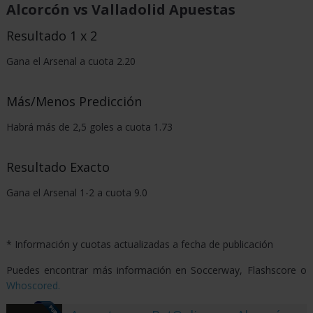
Alcorcón vs Valladolid
Apuestas
Resultado 1 x 2
Gana el Arsenal a cuota 2.20
Más/Menos Predicción
Habrá más de 2,5 goles a cuota 1.73
Resultado Exacto
Gana el Arsenal 1-2 a cuota 9.0
* Información y cuotas actualizadas a fecha de publicación
Puedes encontrar más información en Soccerway, Flashscore o
Whoscored.