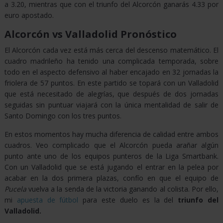
a 3.20, mientras que con el triunfo del Alcorcón ganarás 4.33 por
euro apostado.
Alcorcón vs Valladolid
Pronóstico
El Alcorcón cada vez está más cerca del descenso matemático. El
cuadro madrileño ha tenido una complicada temporada, sobre
todo en el aspecto defensivo al haber encajado en 32 jornadas la
friolera de 57 puntos. En este partido se topará con un Valladolid
que está necesitado de alegrías, que después de dos jornadas
seguidas sin puntuar viajará con la única mentalidad de salir de
Santo Domingo con los tres puntos.
En estos momentos hay mucha diferencia de calidad entre ambos
cuadros. Veo complicado que el Alcorcón pueda arañar algún
punto ante uno de los equipos punteros de la Liga Smartbank.
Con un Valladolid que se está jugando el entrar en la pelea por
acabar en la dos primera plazas, confío en que el equipo de
Pucela
vuelva a la senda de la victoria ganando al colista. Por ello,
mi
apuesta de fútbol
para este duelo es la del
triunfo del
Valladolid.