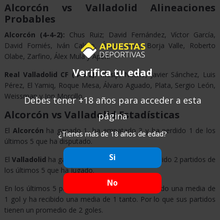
Alcorcón vs Valladolid
Alineaciones
Probables
Alcorcón (4-4-2):
Chus Ruiz; David Fernández, Víctor García,
David Forniés, Iván Calero, Óscar Rivas, Borja Valle, Roberto
Olabe, Zarfino, Álex Mula y Apeh.
Verifica tu edad
Real Valladolid CF (4-4-2):
Masip; Nacho, Javier Sánchez, Luis
Pérez, El Yamiq, Roque Mesa, Álvaro Aguado, Plata, Sergio León,
Weissman y Jon Morcillo.
Debes tener +18 años para acceder a esta
Alcorcón vs Valladolid
Estadísticas
página
El
Alcorcón
ha ganado 1, ha empatado 3 y ha perdido 1 de los
¿Tienes más de 18 años de edad?
últimos 5 que ha disputado.
Si
El
Valladolid
ha ganado 3, empatado 0 y ha perdido 2 partidos de
los últimos 5 que ha jugado.
No
En los últimos 5 partidos, el
Alcorcón
ha marcado una media de
1 gol y ha recibido una media de 1 tanto. Por lo que sus partidos
tienen un promedio de 2 goles.