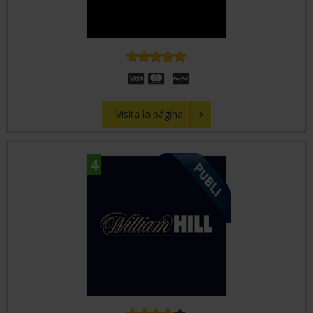
Visita la página
4