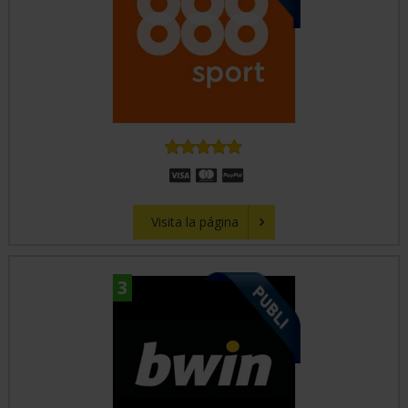
CICLISMO
F1
FÚTBOL
MOTO
Visita la página
GP
3
TENIS