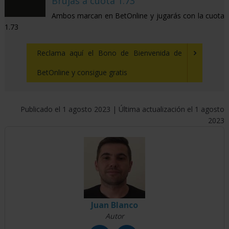
Brujas a cuota 1.73
Ambos marcan en BetOnline y jugarás con la cuota
1.73
Reclama aquí el Bono de Bienvenida de
BetOnline y consigue gratis
Publicado el 1 agosto 2023 | Última actualización el 1 agosto
2023
Juan Blanco
Autor