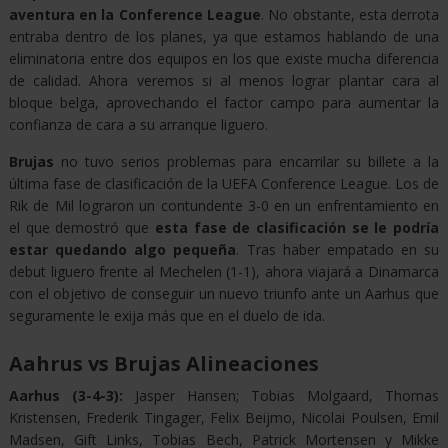
aventura en la Conference League
. No obstante, esta derrota
entraba dentro de los planes, ya que estamos hablando de una
eliminatoria entre dos equipos en los que existe mucha diferencia
de calidad. Ahora veremos si al menos lograr plantar cara al
bloque belga, aprovechando el factor campo para aumentar la
confianza de cara a su arranque liguero.
Brujas
no tuvo serios problemas para encarrilar su billete a la
última fase de clasificación de la UEFA Conference League. Los de
Rik de Mil lograron un contundente 3-0 en un enfrentamiento en
el que demostró que
esta fase de clasificación se le podría
estar quedando algo pequeña
. Tras haber empatado en su
debut liguero frente al Mechelen (1-1), ahora viajará a Dinamarca
con el objetivo de conseguir un nuevo triunfo ante un Aarhus que
seguramente le exija más que en el duelo de ida.
Aahrus vs Brujas Alineaciones
Aarhus (3-4-3):
Jasper Hansen; Tobias Molgaard, Thomas
Kristensen, Frederik Tingager, Felix Beijmo, Nicolai Poulsen, Emil
Madsen, Gift Links, Tobias Bech, Patrick Mortensen y Mikke