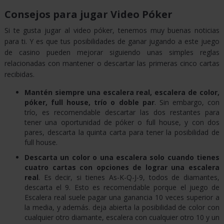
Consejos para jugar Video Póker
Si te gusta jugar al video póker, tenemos muy buenas noticias
para ti. Y es que tus posibilidades de ganar jugando a este juego
de casino pueden mejorar siguiendo unas simples reglas
relacionadas con mantener o descartar las primeras cinco cartas
recibidas.
Mantén siempre una escalera real, escalera de color,
póker, full house, trío o doble par
. Sin embargo, con
trío, es recomendable descartar las dos restantes para
tener una oportunidad de póker o full house, y con dos
pares, descarta la quinta carta para tener la posibilidad de
full house.
Descarta un color o una escalera solo cuando tienes
cuatro cartas con opciones de lograr una escalera
real
. Es decir, si tienes As-K-Q-J-9, todos de diamantes,
descarta el 9. Esto es recomendable porque el juego de
Escalera real suele pagar una ganancia 10 veces superior a
la media, y además. deja abierta la posibilidad de color con
cualquier otro diamante, escalera con cualquier otro 10 y un