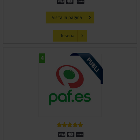
Visita la página
Reseña
4