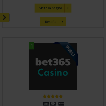
Visita la página
Reseña
1