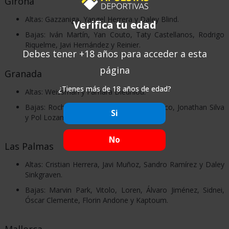
Girona
Altas: Gazzaniga, Yangel Herrera y Daley Blind.
Verifica tu edad
Bajas: Iván Martín, Yan Couto, Taty Castellanos, Rodrigo
Riquelme, Javi Hernández y Reinier.
Debes tener +18 años para acceder a esta
página
Granada
¿Tienes más de 18 años de edad?
Altas: Weissman y Famara Diédhiou.
Bajas: Rochina, Quini, Jorge Molina, Cabaco, Jonathan Silva
Si
y Pol Lozano.
No
Las Palmas
Altas: Cristian Herrera, Javi Muñoz, Sandro Ramírez y Daley
Sinkgraven.
Bajas: Marvin Park, Vitolo, Loren, Álvaro Jiménez, Sidnei,
Óscar Clemente, Florin Andone y Kaptoum.
Mallorca