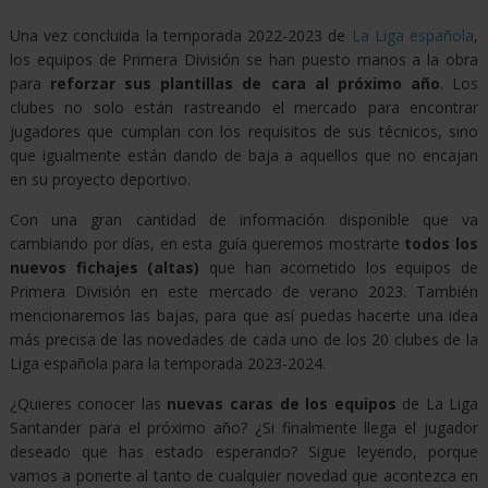
UNIDOS
Una vez concluida la temporada 2022-2023 de
La Liga española
,
los equipos de Primera División se han puesto manos a la obra
para
reforzar sus plantillas de cara al próximo año
. Los
ENLACES
clubes no solo están rastreando el mercado para encontrar
DE
jugadores que cumplan con los requisitos de sus técnicos, sino
INTERÉS
que igualmente están dando de baja a aquellos que no encajan
en su proyecto deportivo.
Con una gran cantidad de información disponible que va
CASAS
cambiando por días, en esta guía queremos mostrarte
todos los
nuevos fichajes (altas)
que han acometido los equipos de
APUESTAS
Primera División en este mercado de verano 2023. También
DEPORTIVAS
mencionaremos las bajas, para que así puedas hacerte una idea
más precisa de las novedades de cada uno de los 20 clubes de la
Liga española para la temporada 2023-2024.
CASINOS
¿Quieres conocer las
nuevas caras de los equipos
de La Liga
Santander para el próximo año? ¿Si finalmente llega el jugador
deseado que has estado esperando? Sigue leyendo, porque
ESPORTS
vamos a ponerte al tanto de cualquier novedad que acontezca en