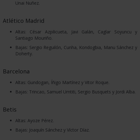
Unai Nuñez.
CICLISMO
Atlético Madrid
F1
Altas: César Azpilicueta, Javi Galán, Caglar Soyuncu y
Santiago Mouriño.
Bajas: Sergio Reguilón, Cunha, Kondogbia, Manu Sánchez y
FÚTBOL
Doherty.
Barcelona
MOTO
Altas: Gundogan, Íñigo Martínez y Vitor Roque.
GP
Bajas: Trincao, Samuel Umtiti, Sergio Busquets y Jordi Alba.
TENIS
Betis
Altas: Ayoze Pérez.
Bajas: Joaquín Sánchez y Víctor Díaz.