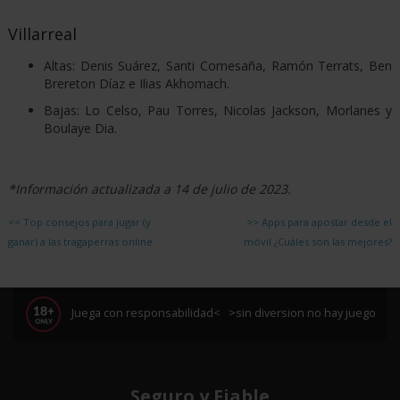
Villarreal
Altas: Denis Suárez, Santi Comesaña, Ramón Terrats, Ben
Brereton Díaz e Ilias Akhomach.
Bajas: Lo Celso, Pau Torres, Nicolas Jackson, Morlanes y
Boulaye Dia.
*Información actualizada a 14 de julio de 2023.
<<
Top consejos para jugar (y
>>
Apps para apostar desde el
ganar) a las tragaperras online
móvil ¿Cuáles son las mejores?
Juega con responsabilidad< >sin diversion no hay juego
Seguro y Fiable