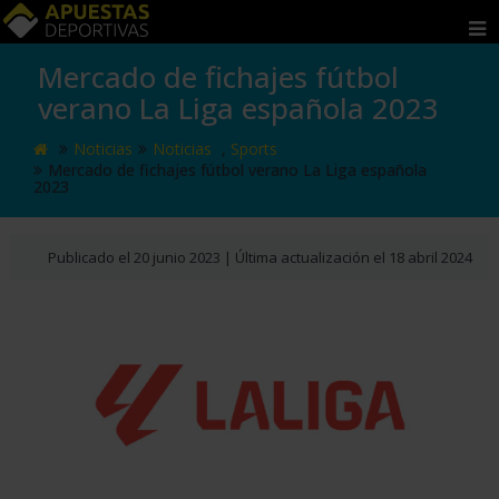
Mercado de fichajes fútbol
APUESTAS
verano La Liga española 2023
POR
Noticias
Noticias
,
Sports
PAÍS
Mercado de fichajes fútbol verano La Liga española
2023
MÉXICO
PERÚ
Publicado el 20 junio 2023 | Última actualización el 18 abril 2024
ECUADOR
COLOMBIA
ARGENTINA
CHILE
URUGUAY
ESTADOS