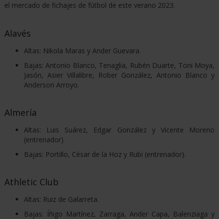
el mercado de fichajes de fútbol de este verano 2023.
DEPORTES
Alavés
VIRTUALES
Altas: Nikola Maras y Ander Guevara.
DEPORTES
Bajas: Antonio Blanco, Tenaglia, Rubén Duarte, Toni Moya,
Jasón, Asier Villalibre, Rober González, Antonio Blanco y
Anderson Arroyo.
BALONCESTO
Almería
Altas: Luis Suárez, Edgar González y Vicente Moreno
BOXEO
(entrenador)
Bajas: Portillo, César de la Hoz y Rubi (entrenador).
CARRERA
Athletic Club
DE
Altas: Ruiz de Galarreta.
CABALLOS
Bajas: Íñigo Martínez, Zarraga, Ander Capa, Balenziaga y