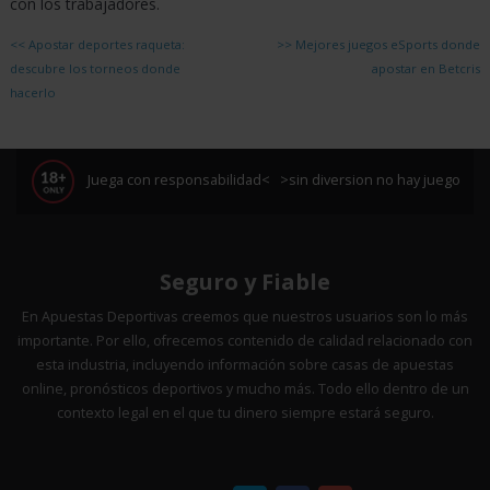
con los trabajadores.
<<
Apostar deportes raqueta:
>>
Mejores juegos eSports donde
descubre los torneos donde
apostar en Betcris
hacerlo
Juega con responsabilidad< >sin diversion no hay juego
Seguro y Fiable
En Apuestas Deportivas creemos que nuestros usuarios son lo más
importante. Por ello, ofrecemos contenido de calidad relacionado con
esta industria, incluyendo información sobre casas de apuestas
online, pronósticos deportivos y mucho más. Todo ello dentro de un
contexto legal en el que tu dinero siempre estará seguro.