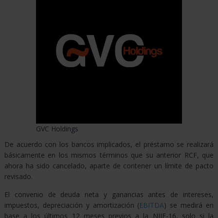
UNIDOS
ENLACES
DE
INTERÉS
CASAS
APUESTAS
GVC Holdings
DEPORTIVAS
De acuerdo con los bancos implicados, el préstamo se realizará
básicamente en los mismos términos que su anterior RCF, que
ahora ha sido cancelado, aparte de contener un límite de pacto
CASINOS
revisado.
El convenio de deuda neta y ganancias antes de intereses,
ESPORTS
impuestos, depreciación y amortización (
EBITDA
) se medirá en
base a los últimos 12 meses previos a la NIIF-16, solo si la