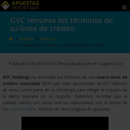
GVC renueva los términos de
APUESTAS
su línea de crédito
POR
Noticias
Noticias
PAÍS
GVC renueva los términos de su línea de crédito
MÉXICO
Publicado el 29 abril 2020 | Última actualización el 11 agosto 2023
PERÚ
ECUADOR
GVC Holdings
ha acordado los términos de una
nueva línea de
crédito renovable
(RCF) por valor aproximado de 615 millones
COLOMBIA
de euros como parte de su estrategia para mitigar el impacto de
ARGENTINA
la alerta sanitaria en su negocio. Debemos recordar que la
entidad cuenta con varias marcas relacionadas con el sector de
CHILE
los
casinos online
, además de otras páginas de apuestas.
URUGUAY
ESTADOS