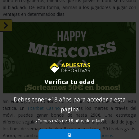
bono en tragaperras, mientras que los jueves el bono se traslada
al blackjack. De esta forma, animan a los jugadores a jugar con
DEPORTES
ventajas en determinados días.
VIRTUALES
DEPORTES
BALONCESTO
Verifica tu edad
BOXEO
Debes tener +18 años para acceder a esta
Sin embargo, Bwin Casino no es la única casa que adopta esta
CARRERA
táctica. En
Titanbet Casino
, si juegas los martes a través del
página
móvil, puedes ganar bonos de hasta 250€. Una estrategia
DE
¿Tienes más de 18 años de edad?
diferente seguía Paf Casino, que te ofrecía la posibilidad de jugar
CABALLOS
los fines de semana a Avalon II para ganar hasta 50 tiradas gratis.
Si
Ahora, en cambio,
los miércoles sortean 50€ en bonos.