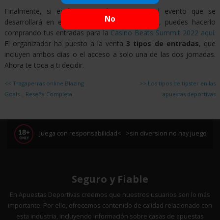
Finalmente, si estás interesado en asistir al evento que se
CICLISMO
No
desarrollará en el hotel Intercontinental Malta, puedes hacerlo
comprando tus entradas para la
Casino Beats Summit 2022 aquí
.
El organizador ha puesto a la venta
3 tipos de entradas
, que
F1
incluyen ambos días o el acceso a solo una de las dos jornadas.
Ahora te toca a ti decidir.
FÚTBOL
<<
Tragaperras online Blazing
>>
Los tipos de tipster en las
Goals – Reseña Completa
apuestas deportivas
MOTO
GP
Juega con responsabilidad< >sin diversion no hay juego
TENIS
Seguro y Fiable
En Apuestas Deportivas creemos que nuestros usuarios son lo más
importante. Por ello, ofrecemos contenido de calidad relacionado con
esta industria, incluyendo información sobre casas de apuestas