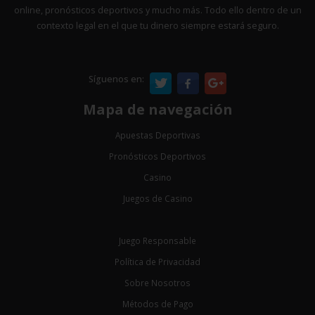
online, pronósticos deportivos y mucho más. Todo ello dentro de un
contexto legal en el que tu dinero siempre estará seguro.
Síguenos en:
Mapa de navegación
Apuestas Deportivas
Pronósticos Deportivos
Casino
Juegos de Casino
Juego Responsable
Política de Privacidad
Sobre Nosotros
Métodos de Pago