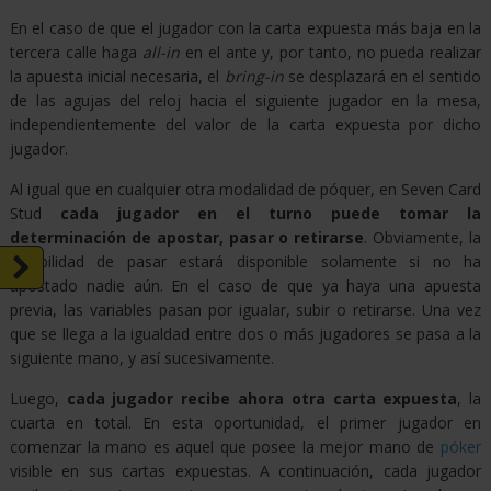
En el caso de que el jugador con la carta expuesta más baja en la
CICLISMO
tercera calle haga
all-in
en el ante y, por tanto, no pueda realizar
la apuesta inicial necesaria, el
bring-in
se desplazará en el sentido
de las agujas del reloj hacia el siguiente jugador en la mesa,
F1
independientemente del valor de la carta expuesta por dicho
jugador.
FÚTBOL
Al igual que en cualquier otra modalidad de póquer, en Seven Card
Stud
cada jugador en el turno puede tomar la
determinación de apostar, pasar o retirarse
. Obviamente, la
MOTO
posibilidad de pasar estará disponible solamente si no ha
apostado nadie aún. En el caso de que ya haya una apuesta
GP
previa, las variables pasan por igualar, subir o retirarse. Una vez
que se llega a la igualdad entre dos o más jugadores se pasa a la
siguiente mano, y así sucesivamente.
TENIS
Luego,
cada jugador recibe ahora otra carta expuesta
, la
cuarta en total. En esta oportunidad, el primer jugador en
comenzar la mano es aquel que posee la mejor mano de
póker
visible en sus cartas expuestas. A continuación, cada jugador