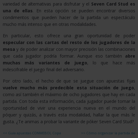
variedad de alternativas para disfrutar y el
Seven Card Stud es
una de ellas
. En esta opción se pueden encontrar diversos
condimentos que pueden hacer de la partida un espectáculo
mucho más intenso que en otras modalidades.
En particular, esto ofrece una gran oportunidad de poder
especular con las cartas del resto de los jugadores de la
mesa
y de poder analizar con mayor precisión las combinaciones
que cada jugador podría formar. Aunque eso también
abre
muchas más variantes de juego
, lo que hace más
indescifrable el juego final del adversario.
Por otro lado, el hecho de que se juegue con apuestas fijas
vuelve mucho más predecible esta situación de juego
,
como así también el máximo de ocho jugadores que hay en cada
partida. Con toda esta información, cada jugador puede tomar la
oportunidad de vivir una experiencia nueva en el mundo del
póquer y quizás, a través esta modalidad, hallar la que más le
gusta. ¿Te animas a probar la variante de póker Seven Card Stud?
<<
Guía apuestas CONMEBOL Copa
>>
Cómo organizar la partida de