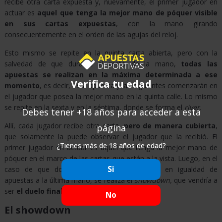
recibe otra carta expuesta y, nuevamente, el primer jugador en
actuar es
aquel que tenga la mejor mano de póquer visible
en sus cartas expuestas
, con la mano girando
consecuentemente en el orden de las agujas del reloj.
Esto mismo se repite en la quinta carta abierta, pero con la
salvedad de que durante el resto de la mano,
todas las
apuestas se realizan en la máxima determinada a ese
Verifica tu edad
momento
, es decir, esta apuesta y las siguientes comenzarán en
el jugador que posea la mejor mano en la quinta calle. Lo mismo
se repite en la sexta y en la séptima, donde se forma el
river.
Debes tener +18 años para acceder a esta
Allí, cada jugador recibe otra carta,
pero de manera cubierta
,
página
que solamente la puede observar el jugador que la recibió. El
¿Tienes más de 18 años de edad?
primer jugador en actuar es aquel que tenga la mejor mano de
póquer en el marco de las cartas que están a la vista. Luego, en el
Si
caso de que dos o más jugadores lleguen en igualdad de
apuestas a la última mano, se realiza el
showdown,
que vendría a
ser
el duelo final
.
No
El showdown