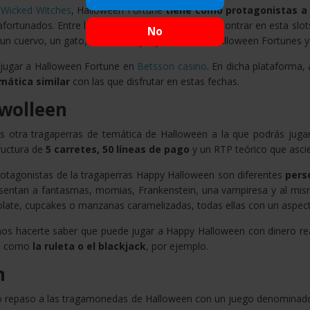
 Wicked Witches
, Halloween Fortune
tiene como protagonistas a 
afortunados. Entre los símbolos que podemos encontrar en esta slot
No
un cuervo, un gato, las tres brujas y los iconos Halloween Fortunes y
 jugar a Halloween Fortune en
Betsson casino
. En dicha plataforma,
mática similar
con las que disfrutar en estas fechas.
wolleen
 otra tragaperras de temática de Halloween a la que podrás jugar 
ructura de
5 carretes, 50 líneas de pago
y un RTP teórico que asci
protagonistas de la tragaperras Happy Halloween son diferentes
pers
sentan a fantasmas, momias, Frankenstein, una vampiresa y al mism
late, cupcakes o manzanas caramelizadas, todas ellas con un aspecto 
os hacerte saber que puede jugar a Happy Halloween con dinero re
os como
la ruleta o el blackjack
, por ejemplo.
n
o repaso a las tragamonedas de Halloween con un juego denominado co