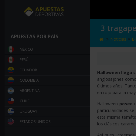
3 tragape
APUESTAS POR PAÍS
Noticias
B
MÉXICO
PERÚ
ECUADOR
Halloween llega 
anglosajones como 
COLOMBIA
últimos años. Tanto
ARGENTINA
en rojo para la may
CHILE
Halloween
posee u
particularidades se
URUGUAY
esta misma temátic
ESTADOS UNIDOS
los clásicos carame
Así pues, creemos