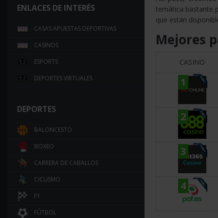
ENLACES DE INTERÉS
temática bastante 
que están disponib
CASAS APUESTAS DEPORTIVAS
Mejores p
CASINOS
ESPORTS
CASINO
DEPORTES VIRTUALES
1
DEPORTES
2
BALONCESTO
BOXEO
3
CARRERA DE CABALLOS
CICLISMO
4
F1
FÚTBOL