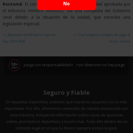
No
Rontomé
. El consejero, apunta a que la fiscalidad aprobada por
CICLISMO
el entonces ministro Montoro, fue una conquista del Gobierno
ceutí debido a la situación de la ciudad, que necesita una
legislación especial.
F1
<<
Apuestas semifinales Copa del
>>
7 principales ventajas de jugar al
Rey 2019-2020
casino online
FÚTBOL
Juega con responsabilidad< >sin diversion no hay juego
MOTO
GP
Seguro y Fiable
TENIS
En Apuestas Deportivas creemos que nuestros usuarios son lo más
importante. Por ello, ofrecemos contenido de calidad relacionado con
esta industria, incluyendo información sobre casas de apuestas
online, pronósticos deportivos y mucho más. Todo ello dentro de un
contexto legal en el que tu dinero siempre estará seguro.