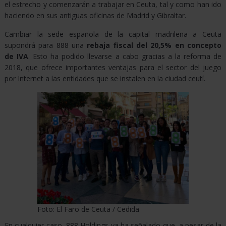
el estrecho y comenzarán a trabajar en Ceuta, tal y como han ido
UNIDOS
haciendo en sus antiguas oficinas de Madrid y Gibraltar.
Cambiar la sede española de la capital madrileña a Ceuta
ENLACES
supondrá para 888 una
rebaja fiscal del 20,5% en concepto
DE
de IVA
. Esto ha podido llevarse a cabo gracias a la reforma de
2018, que ofrece importantes ventajas para el sector del juego
INTERÉS
por Internet a las entidades que se instalen en la ciudad ceutí.
CASAS
APUESTAS
DEPORTIVAS
CASINOS
Foto: El Faro de Ceuta / Cedida
ESPORTS
En cualquier caso, 888 Holdings ya ha señalado que, a pesar de la