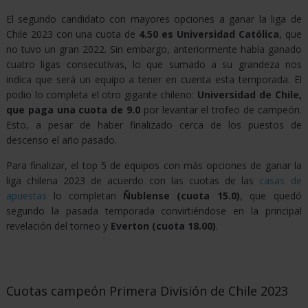
El segundo candidato con mayores opciones a ganar la liga de
Chile 2023 con una cuota de
4.50 es Universidad Católica
, que
no tuvo un gran 2022. Sin embargo, anteriormente había ganado
cuatro ligas consecutivas, lo que sumado a su grandeza nos
indica que será un equipo a tener en cuenta esta temporada. El
podio lo completa el otro gigante chileno:
Universidad de Chile,
que paga una cuota de 9.0
por levantar el trofeo de campeón.
Esto, a pesar de haber finalizado cerca de los puestos de
descenso el año pasado.
Para finalizar, el top 5 de equipos con más opciones de ganar la
liga chilena 2023 de acuerdo con las cuotas de las
casas de
apuestas
lo completan
Ñublense (cuota 15.0)
, que quedó
segundo la pasada temporada convirtiéndose en la principal
revelación del torneo y
Everton (cuota 18.00)
.
Cuotas campeón Primera División de Chile 2023