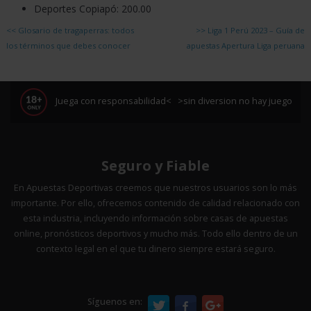
Deportes Copiapó: 200.00
<<
Glosario de tragaperras: todos
>>
Liga 1 Perú 2023 – Guía de
los términos que debes conocer
apuestas Apertura Liga peruana
Juega con responsabilidad< >sin diversion no hay juego
Seguro y Fiable
En Apuestas Deportivas creemos que nuestros usuarios son lo más
importante. Por ello, ofrecemos contenido de calidad relacionado con
esta industria, incluyendo información sobre casas de apuestas
online, pronósticos deportivos y mucho más. Todo ello dentro de un
contexto legal en el que tu dinero siempre estará seguro.
Síguenos en: