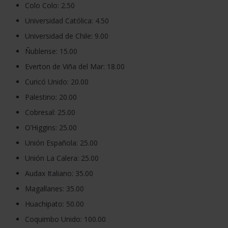
Colo Colo: 2.50
Universidad Católica: 4.50
Universidad de Chile: 9.00
Ñublense: 15.00
Everton de Viña del Mar: 18.00
Curicó Unido: 20.00
Palestino: 20.00
Cobresal: 25.00
O’Higgins: 25.00
Unión Española: 25.00
Unión La Calera: 25.00
Audax Italiano: 35.00
Magallanes: 35.00
Huachipato: 50.00
Coquimbo Unido: 100.00