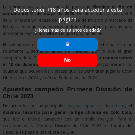
La primera vuelta está pautada para que
finalice el fin de
Debes tener +18 años para acceder a esta
semana del 21 de mayo de 2023
. Desde esa fecha hasta el 9
página
de julio habrá un receso de vacaciones de invierno y mercado de
fichajes, en la que los equipos podrán reforzar sus plantillas para
¿Tienes más de 18 años de edad?
afrontar la segunda vuelta en la que todo se define.
Si
El calendario está diseñado para que la liga chilena culmine
solamente 2 semanas antes de Navidad, por lo que el gran
campeón de la Primera División de Chile 2023
lo conoceremos
No
el 10 de diciembre
. En dicha fecha también descubriremos los
equipos que ocupan las 8 plazas que les permitirán jugar la Copa
Libertadores 2024 y la Copa Sudamericana 2024.
Apuestas campeón Primera División de
Chile 2023
De acuerdo con las principales
páginas apuestas deportivas
,
el
máximo favorito para ganar la liga chilena es Colo Colo
,
que fue el último campeón con un amplio margen. Para el
certamen de la Primera División de Chile 2023, el triunfo del
Cacique se paga a una cuota de 2.50.