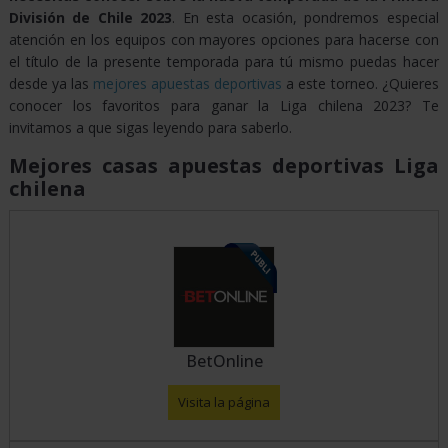
División de Chile 2023
. En esta ocasión, pondremos especial
DEPORTES
atención en los equipos con mayores opciones para hacerse con
el título de la presente temporada para tú mismo puedas hacer
VIRTUALES
desde ya las
mejores apuestas deportivas
a este torneo. ¿Quieres
conocer los favoritos para ganar la Liga chilena 2023? Te
invitamos a que sigas leyendo para saberlo.
DEPORTES
Mejores casas apuestas deportivas Liga
chilena
BALONCESTO
BOXEO
CARRERA
BetOnline
DE
Visita la página
CABALLOS